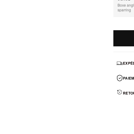
Boxe angl
sparring
EXPÉD
PAIEM
RETO