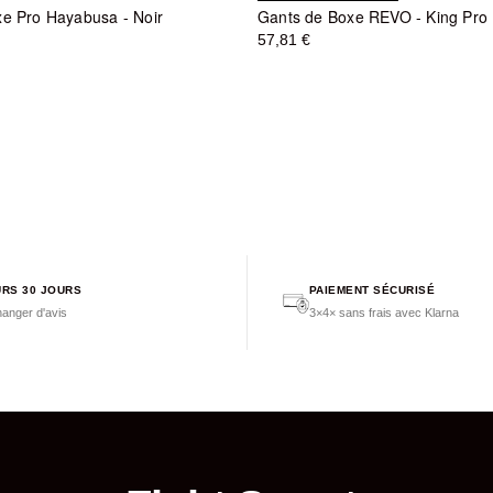
e Pro Hayabusa - Noir
57,81 €
RS 30 JOURS
PAIEMENT SÉCURISÉ
anger d'avis
3×4× sans frais avec Klarna