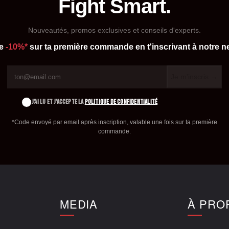
Fight Smart.
Nouveautés, promos exclusives et conseils d'experts.
de
-10%*
sur ta première commande en t'inscrivant à notre ne
Je m'inscris →
J'AI LU ET J'ACCEPTE LA
POLITIQUE DE CONFIDENTIALITÉ
*Code envoyé par email après inscription, valable une fois sur ta première
commande.
E
MEDIA
À PRO