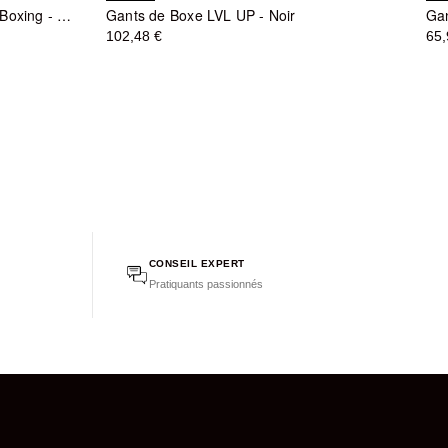
Gants de Boxe REVO - King Pro Boxing - Noir
Gants de Boxe LVL UP - Noir
102,48 €
65,
CONSEIL EXPERT
Pratiquants passionnés