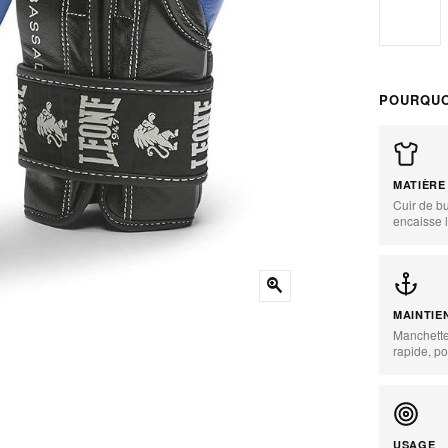
12
POURQUO
MATIÈRE
Cuir de bu
encaisse 
zoom_in
MAINTIE
Manchette
rapide, po
USAGE