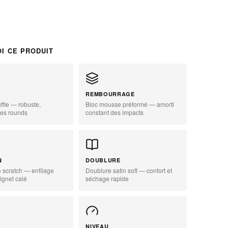
I CE PRODUIT
REMBOURRAGE
ffle — robuste,
Bloc mousse préformé — amorti
les rounds
constant des impacts
zoom_in
N
DOUBLURE
 scratch — enfilage
Doublure satin soft — confort et
ignet calé
séchage rapide
NIVEAU