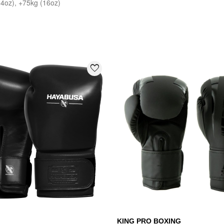
14oz), +75kg (16oz)
:
favorite_border
KING PRO BOXING