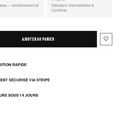
aise — entraînement et
Débutant, Intermédiaire &
Confirmé
favorite_border
AJOUTER AU PANIER
ITION RAPIDE
ENT SÉCURISÉ VIA STRIPE
URS SOUS 14 JOURS