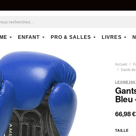
ME
ENFANT
PRO & SALLES
LIVRES
N
Accueil
F
Gants d
LEONE194
Gant
Bleu 
66,98 €
TAILLE