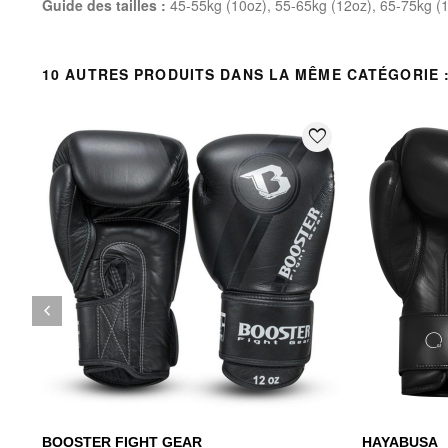
Guide des tailles :
45-55kg (10oz), 55-65kg (12oz), 65-75kg (
10 AUTRES PRODUITS DANS LA MÊME CATÉGORIE 
favorite_border
keyboard_arrow_left
Précédent
BOOSTER FIGHT GEAR
HAYABUSA