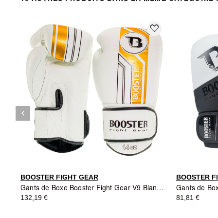
favorite_border
keyboard_arrow_left
Précédent
BOOSTER FIGHT GEAR
BOOSTER F
Gants de Boxe Booster Fight Gear V9 Blanc/Or
132,19 €
81,81 €