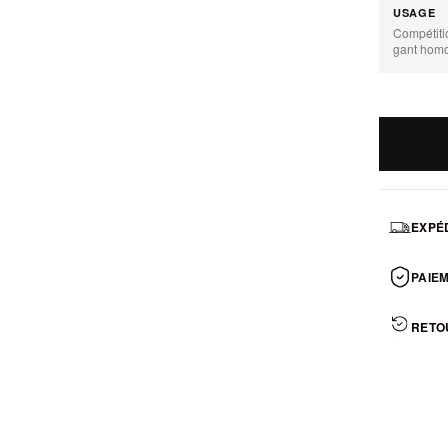
USAGE
Compétiti
gant hom
EXPÉD
PAIEM
RETO