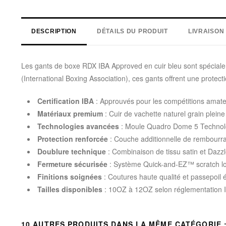
DESCRIPTION
DÉTAILS DU PRODUIT
LIVRAISON
Les gants de boxe RDX IBA Approved en cuir bleu sont spécialeme
(International Boxing Association), ces gants offrent une protec
Certification IBA
: Approuvés pour les compétitions amateur
Matériaux premium
: Cuir de vachette naturel grain pleine 
Technologies avancées
: Moule Quadro Dome 5 Technol
Protection renforcée
: Couche additionnelle de rembourr
Doublure technique
: Combinaison de tissu satin et Daz
Fermeture sécurisée
: Système Quick-and-EZ™ scratch lon
Finitions soignées
: Coutures haute qualité et passepoil 
Tailles disponibles
: 10OZ à 12OZ selon réglementation 
10 AUTRES PRODUITS DANS LA MÊME CATÉGORIE 