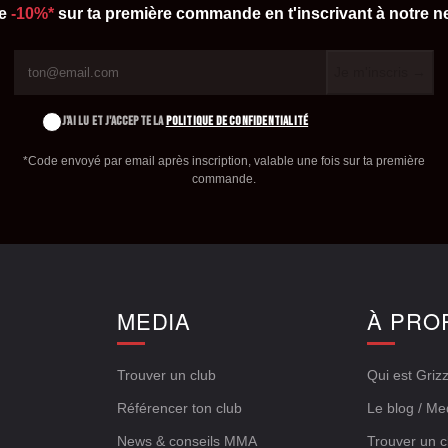
de
-10%*
sur ta première commande en t'inscrivant à notre ne
Je m'inscris →
J'AI LU ET J'ACCEPTE LA
POLITIQUE DE CONFIDENTIALITÉ
*Code envoyé par email après inscription, valable une fois sur ta première
commande.
E
MEDIA
À PRO
Trouver un club
Qui est Grizz
Référencer ton club
Le blog / Me
News & conseils MMA
Trouver un c