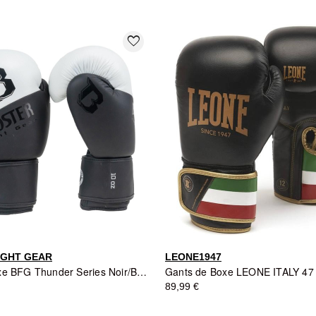
favorite_border
IGHT GEAR
LEONE1947
Gants de Boxe BFG Thunder Series Noir/Blanc - Booster Fight Gear
89,99 €