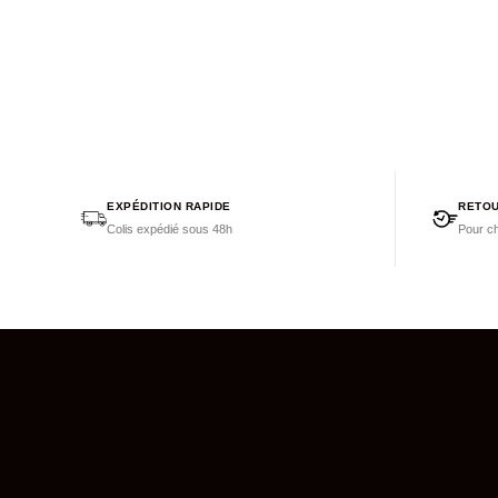
EXPÉDITION RAPIDE
RETOU
Colis expédié sous 48h
Pour ch