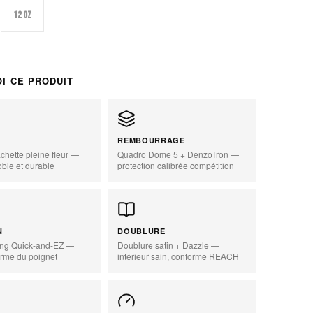
12 oz
I CE PRODUIT
REMBOURRAGE
chette pleine fleur —
Quadro Dome 5 + DenzoTron —
oble et durable
protection calibrée compétition
zoom_in
N
DOUBLURE
ong Quick-and-EZ —
Doublure satin + Dazzle —
erme du poignet
intérieur sain, conforme REACH