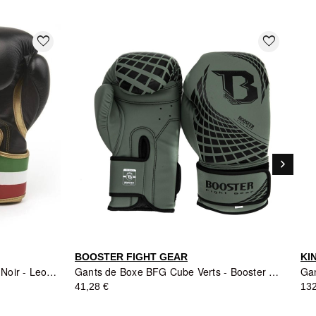
favorite_border
favorite_border
keyboard_arrow_right
Suivant
BOOSTER FIGHT GEAR
KI
Gants de Boxe LEONE ITALY 47 Noir - Leone1947
Gants de Boxe BFG Cube Verts - Booster Fight Gear
41,28 €
132