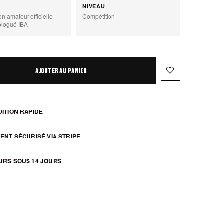
NIVEAU
on amateur officielle —
Compétition
ologué IBA
favorite_border
AJOUTER AU PANIER
ITION RAPIDE
ENT SÉCURISÉ VIA STRIPE
URS SOUS 14 JOURS