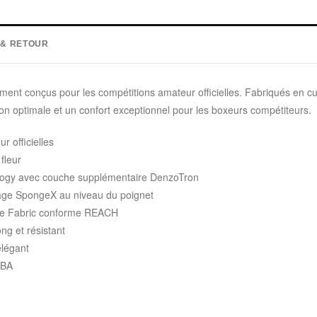
 & RETOUR
nt conçus pour les compétitions amateur officielles. Fabriqués en cuir
tion optimale et un confort exceptionnel pour les boxeurs compétiteurs.
 officielles
fleur
ogy avec couche supplémentaire DenzoTron
age SpongeX au niveau du poignet
zle Fabric conforme REACH
g et résistant
élégant
IBA
: