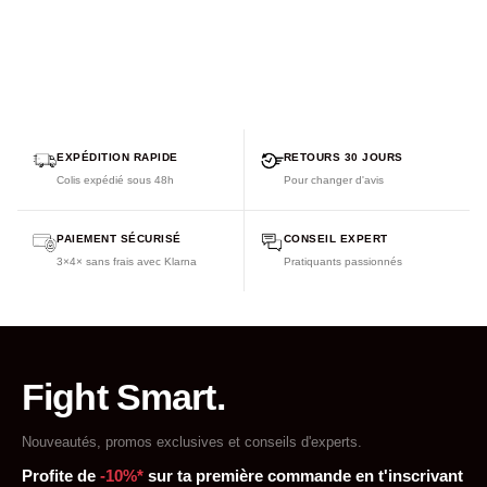
EXPÉDITION RAPIDE
RETOURS 30 JOURS
Colis expédié sous 48h
Pour changer d'avis
PAIEMENT SÉCURISÉ
CONSEIL EXPERT
3×4× sans frais avec Klarna
Pratiquants passionnés
Fight Smart.
Nouveautés, promos exclusives et conseils d'experts.
Profite de
-10%*
sur ta première commande en t'inscrivant