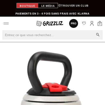
TROUVER UN CLUB
BOUTIQUE
LE MÉDIA
PAIEMENTS EN 3 - 4 FOIS SANS FRAIS AVEC KLARNA
favorite
0
PRO
0
Mon
Mon compt
search