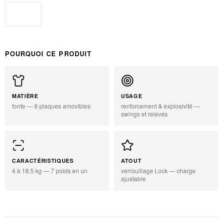
Standard
POURQUOI CE PRODUIT
MATIÈRE
USAGE
fonte — 6 plaques amovibles
renforcement & explosivité —
swings et relevés
CARACTÉRISTIQUES
ATOUT
4 à 18,5 kg — 7 poids en un
verrouillage Lock — charge
ajustable