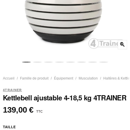
zoom_in
Accueil
Famille de produit
Équipement
Musculation
Haltères & Kettle
4TRAINER
Kettlebell ajustable 4-18,5 kg 4TRAINER
139,00 €
TTC
TAILLE