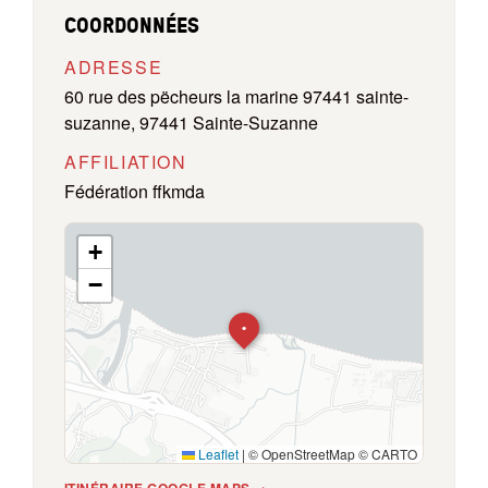
COORDONNÉES
ADRESSE
60 rue des pëcheurs la marine 97441 sainte-
suzanne, 97441 Sainte-Suzanne
AFFILIATION
Fédération ffkmda
+
−
•
Leaflet
|
© OpenStreetMap © CARTO