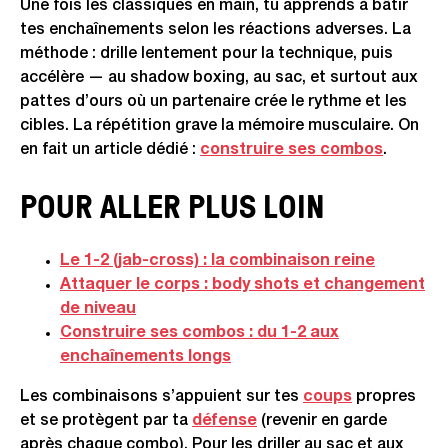
Une fois les classiques en main, tu apprends à bâtir
tes enchaînements selon les réactions adverses. La
méthode : drille lentement pour la technique, puis
accélère — au shadow boxing, au sac, et surtout aux
pattes d’ours où un partenaire crée le rythme et les
cibles. La répétition grave la mémoire musculaire. On
en fait un article dédié :
construire ses combos
.
POUR ALLER PLUS LOIN
Le 1-2 (jab-cross) : la combinaison reine
Attaquer le corps : body shots et changement
de niveau
Construire ses combos : du 1-2 aux
enchaînements longs
Les combinaisons s’appuient sur tes
coups
propres
et se protègent par ta
défense
(revenir en garde
après chaque combo). Pour les driller au sac et aux