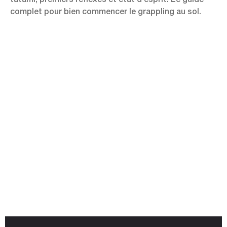
tatami, premiers réflexes et état d’esprit. Le guide
complet pour bien commencer le grappling au sol.