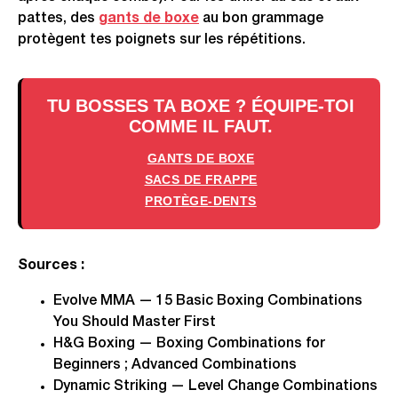
pattes, des
gants de boxe
au bon grammage
protègent tes poignets sur les répétitions.
TU BOSSES TA BOXE ? ÉQUIPE-TOI
COMME IL FAUT.
GANTS DE BOXE
SACS DE FRAPPE
PROTÈGE-DENTS
Sources :
Evolve MMA — 15 Basic Boxing Combinations
You Should Master First
H&G Boxing — Boxing Combinations for
Beginners ; Advanced Combinations
Dynamic Striking — Level Change Combinations