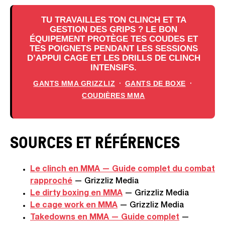
TU TRAVAILLES TON CLINCH ET TA
GESTION DES GRIPS ? LE BON
ÉQUIPEMENT PROTÈGE TES COUDES ET
TES POIGNETS PENDANT LES SESSIONS
D’APPUI CAGE ET LES DRILLS DE CLINCH
INTENSIFS.
GANTS MMA GRIZZLIZ
GANTS DE BOXE
·
·
COUDIÈRES MMA
SOURCES ET RÉFÉRENCES
Le clinch en MMA — Guide complet du combat
rapproché
— Grizzliz Media
Le dirty boxing en MMA
— Grizzliz Media
Le cage work en MMA
— Grizzliz Media
Takedowns en MMA — Guide complet
—