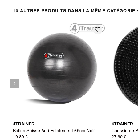
10 AUTRES PRODUITS DANS LA MÊME CATÉGORIE 
favorite_border
keyboard_arrow_left
Précédent
4TRAINER
4TRAINER
Ballon Suisse Anti-Éclatement 65cm Noir - 4TRAINER
19,89 €
27,90 €