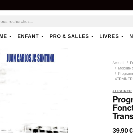
ME
ENFANT
PRO & SALLES
LIVRES
N
Accueil
F
Mobilité
Programme
4TRAINER
4TRAINER
Prog
Fonct
Tran
39,90 €