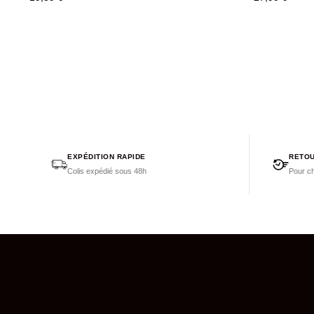
EXPÉDITION RAPIDE
RETOU
Colis expédié sous 48h
Pour ch