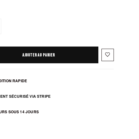
favorite_border
AJOUTER AU PANIER
ITION RAPIDE
zoom_in
ENT SÉCURISÉ VIA STRIPE
URS SOUS 14 JOURS