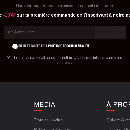
Nouveautés, promos exclusives et conseils d'experts.
de
-10%*
sur ta première commande en t'inscrivant à notre ne
Je m'inscris →
J'AI LU ET J'ACCEPTE LA
POLITIQUE DE CONFIDENTIALITÉ
*Code envoyé par email après inscription, valable une fois sur ta première
commande.
E
MEDIA
À PRO
Trouver un club
Qui est Grizz
Référencer ton club
Le blog / Me