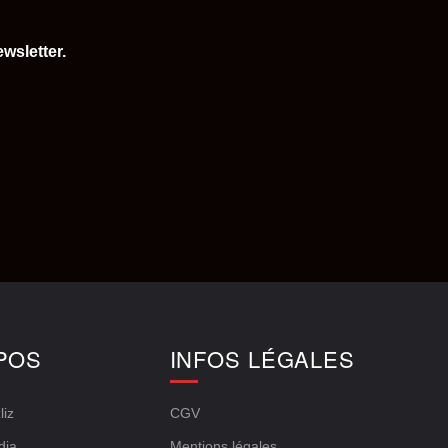
wsletter.
POS
INFOS LÉGALES
liz
CGV
dia
Mentions légales