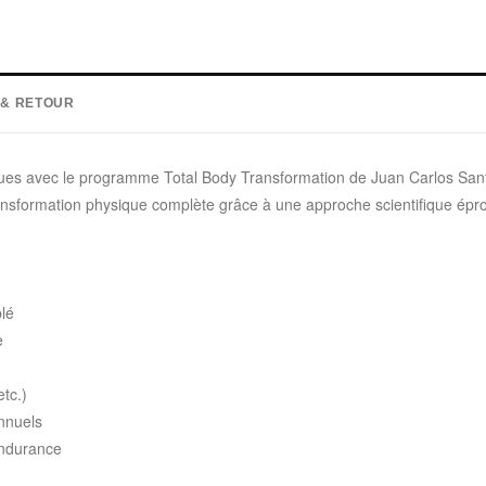
 & RETOUR
iques avec le programme Total Body Transformation de Juan Carlos Sa
formation physique complète grâce à une approche scientifique éprouv
blé
e
etc.)
nnuels
endurance