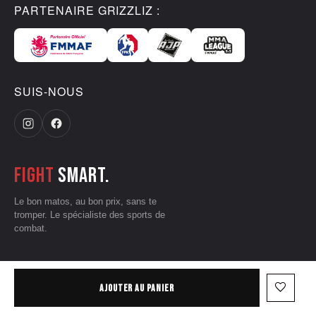
PARTENAIRE GRIZZLIZ :
SUIS-NOUS
Fight
smart.
Le bon matos, au bon prix, sans te
tromper. Le spécialiste des sports de
combat.
CGV
•
Mentions légales
•
Données personnelles
•
Conditions d'utilisation
favorite_border
AJOUTER AU PANIER
— © 2026 Grizzliz