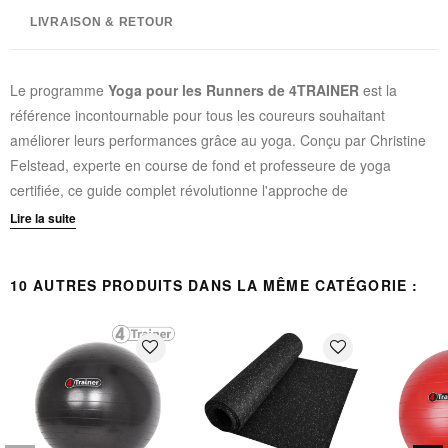
LIVRAISON & RETOUR
Le programme
Yoga pour les Runners de 4TRAINER
est la
référence incontournable pour tous les coureurs souhaitant
améliorer leurs performances grâce au yoga. Conçu par Christine
Felstead, experte en course de fond et professeure de yoga
certifiée, ce guide complet révolutionne l'approche de
l'entraînement en combinant les bienfaits du yoga avec les
Lire la suite
exigences spécifiques de la course à pied. Ce programme innovant
vous permettra d'optimiser votre endurance, renforcer votre corps,
10 AUTRES PRODUITS DANS LA MÊME CATÉGORIE :
maîtriser votre respiration et développer votre concentration
mentale.
favorite_border
favorite_border
CONTENU ET SPÉCIFICITÉS TECHNIQUES :
100 postures de yoga
spécialement sélectionnées et
adaptées aux coureurs