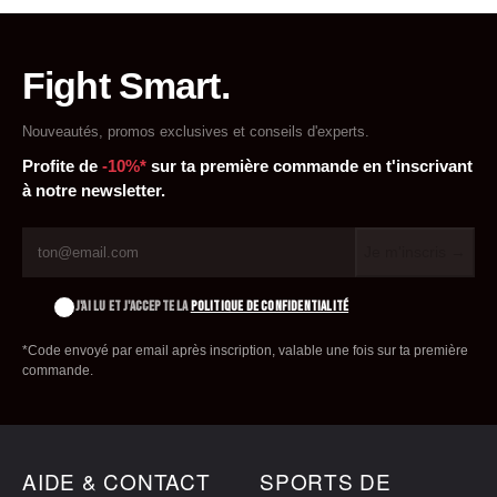
de yoga certifiée
Fight Smart.
Nouveautés, promos exclusives et conseils d'experts.
Profite de
-10%*
sur ta première commande en t'inscrivant
à notre newsletter.
Je m'inscris →
J'AI LU ET J'ACCEPTE LA
POLITIQUE DE CONFIDENTIALITÉ
*Code envoyé par email après inscription, valable une fois sur ta première
commande.
AIDE & CONTACT
SPORTS DE