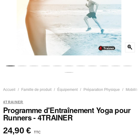
zoom_in
Accueil
Famille de produit
Équipement
Préparation Physique
Mobilit
4TRAINER
Programme d'Entraînement Yoga pour
Runners - 4TRAINER
24,90 €
TTC