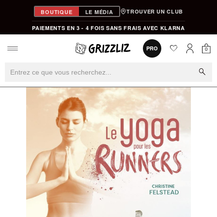
TROUVER UN CLUB
BOUTIQUE
LE MÉDIA
PAIEMENTS EN 3 - 4 FOIS SANS FRAIS AVEC KLARNA
favorite
0
PRO
0
Mon
Mon compt
search