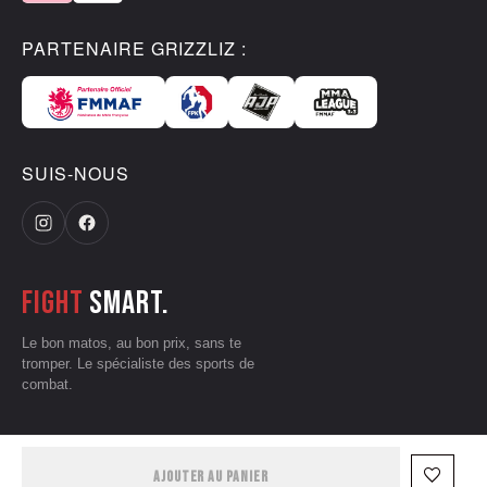
PARTENAIRE GRIZZLIZ :
SUIS-NOUS
Fight
smart.
Le bon matos, au bon prix, sans te
tromper. Le spécialiste des sports de
combat.
CGV
•
Mentions légales
•
Données personnelles
•
Conditions d'utilisation
favorite_border
AJOUTER AU PANIER