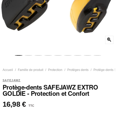
zoom_in
Accueil
Famille de produit
Protection
Protèges dents
Protège-dents 
SAFEJAWZ
Protège-dents SAFEJAWZ EXTRO
GOLDIE - Protection et Confort
16,98 €
TTC