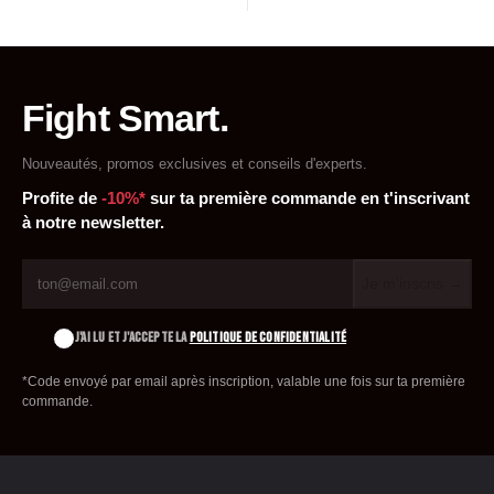
Fight Smart.
Nouveautés, promos exclusives et conseils d'experts.
Profite de
-10%*
sur ta première commande en t'inscrivant
à notre newsletter.
Je m'inscris →
J'AI LU ET J'ACCEPTE LA
POLITIQUE DE CONFIDENTIALITÉ
*Code envoyé par email après inscription, valable une fois sur ta première
commande.