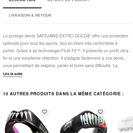
DESCRIPTION
DÉTAILS DU PRODUIT
LIVRAISON & RETOUR
Le protège-dents SAFEJAWZ EXTRO GOLDIE offre une protection
optimale pour tous les sports, tout en étant très confortable à
porter. Grâce à sa technologie Fluid Fit™, il présente un profil ultra-
fin et une excellente rétention. Il s'adapte facilement à vos dents,
vous permettant de respirer, parler et boire sans difficulté. La
technologie Jaw Secure™ offre également une protection à la
Lire la suite
mâchoire et aux dents inférieures, grâce à une base pré-occluse et
des coussinets d'impact surélevés qui agissent comme un
10 AUTRES PRODUITS DANS LA MÊME CATÉGORIE :
amortisseur pour prévenir les dommages causés par les impacts.
Technologie Fluid Fit™ pour un profil ultra-fin et une
favorite_border
favorite_border
excellente rétention
Technologie Jaw Secure™ pour une protection de la mâchoire
et des dents inférieures