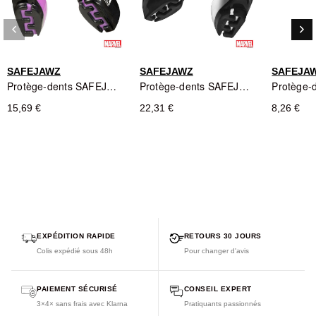
Remodel Tech™ pour un ajustement parfait à chaque fois
keyboard_arrow_left
keyboard_arrow_right
Design extroverti pour se démarquer
Précédent
Sui
SAFEJAWZ
SAFEJAWZ
SAFEJA
Protège-dents SAFEJAWZ Black Panther Marvel - Noir/Gris/Blanc/Violet - Adulte
Protège-dents SAFEJAWZ Venom Marvel pour Appareils Dentaires
15,69 €
22,31 €
8,26 €
EXPÉDITION RAPIDE
RETOURS 30 JOURS
Colis expédié sous 48h
Pour changer d'avis
PAIEMENT SÉCURISÉ
CONSEIL EXPERT
3×4× sans frais avec Klarna
Pratiquants passionnés