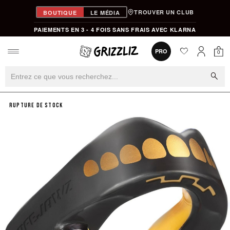
TROUVER UN CLUB
BOUTIQUE
LE MÉDIA
PAIEMENTS EN 3 - 4 FOIS SANS FRAIS AVEC KLARNA
favorite
0
PRO
0
Mon
Mon compt
search
RUPTURE DE STOCK