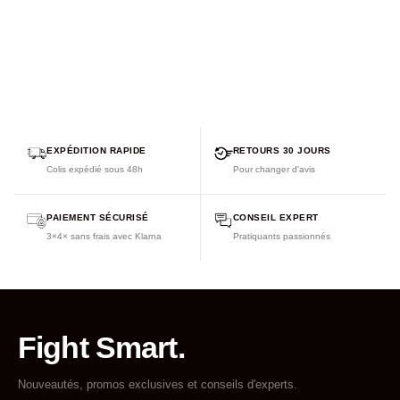
Non compatible avec les appareils dentaires
EXPÉDITION RAPIDE
RETOURS 30 JOURS
Colis expédié sous 48h
Pour changer d'avis
PAIEMENT SÉCURISÉ
CONSEIL EXPERT
3×4× sans frais avec Klarna
Pratiquants passionnés
Fight Smart.
Nouveautés, promos exclusives et conseils d'experts.