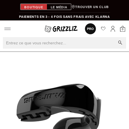
TROUVER UN CLUB
BOUTIQUE
LE MÉDIA
PAIEMENTS EN 3 - 4 FOIS SANS FRAIS AVEC KLARNA
favorite
0
PRO
0
Mon
Mon compt
search