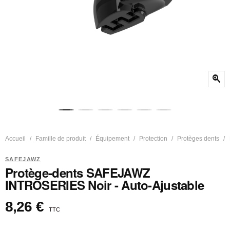
zoom_in
Accueil
Famille de produit
Équipement
Protection
Protèges dents
SAFEJAWZ
Protège-dents SAFEJAWZ
INTROSERIES Noir - Auto-Ajustable
8,26 €
TTC