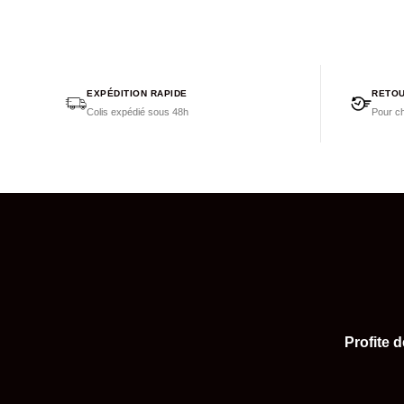
EXPÉDITION RAPIDE
RETOU
Colis expédié sous 48h
Pour ch
Profite 