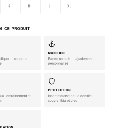
S
M
L
XL
I CE PRODUIT
MAINTIEN
stique — souple et
Bande scratch — ajustement
le
personnalisé
PROTECTION
aux, entraînement et
Insert mousse haute densité —
on
couvre tibia et pied
GATION