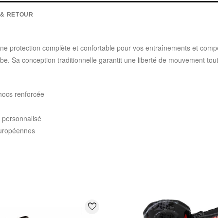
 & RETOUR
une protection complète et confortable pour vos entraînements et compé
e. Sa conception traditionnelle garantit une liberté de mouvement tout
hocs renforcée
 personnalisé
européennes
:
favorite_border