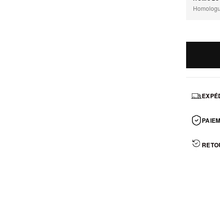
Homolog
EXPÉD
PAIEM
RETO