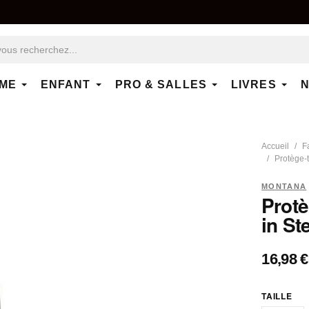
ME
ENFANT
PRO & SALLES
LIVRES
N
Accueil
F
Protège-t
MONTANA
Protè
in St
16,98 €
TAILLE