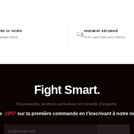
RS 30 JOURS
PAIEMENT SÉCURISÉ
anger d'avis
3×4× sans frais avec Klarna
Fight Smart.
Nouveautés, promos exclusives et conseils d'experts.
de
-10%*
sur ta première commande en t'inscrivant à notre ne
Je m'inscris →