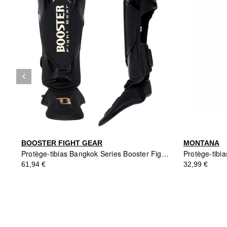
keyboard_arrow_left
Précédent
BOOSTER FIGHT GEAR
MONTANA
Protège-tibias Bangkok Series Booster Fight Gear - Noir
61,94 €
32,99 €