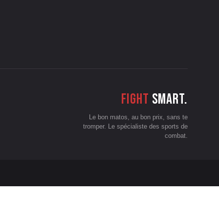
Fight
smart.
Le bon matos, au bon prix, sans te
tromper. Le spécialiste des sports de
combat.