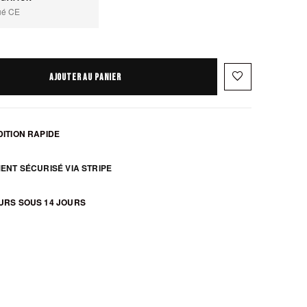
ué CE
favorite_border
AJOUTER AU PANIER
ITION RAPIDE
ENT SÉCURISÉ VIA STRIPE
URS SOUS 14 JOURS