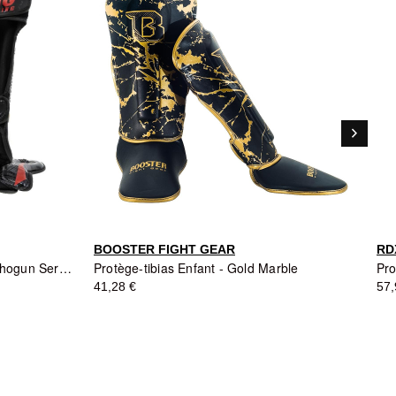
keyboard_arrow_right
Suivant
BOOSTER FIGHT GEAR
RD
Protège-tibias King Pro Boxing Shogun Series - Noir/Rouge/Gris
Protège-tibias Enfant - Gold Marble
Pro
41,28 €
57,