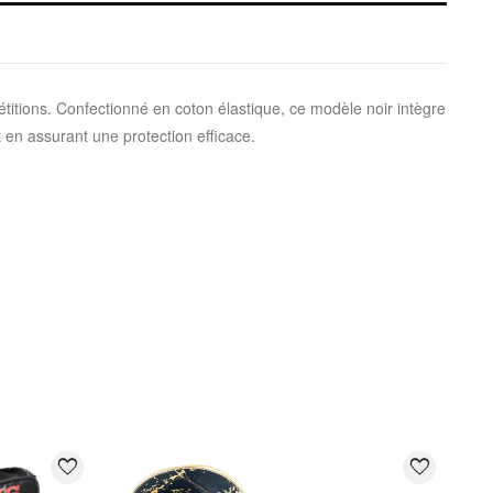
titions. Confectionné en coton élastique, ce modèle noir intègre
 en assurant une protection efficace.
favorite_border
favorite_border