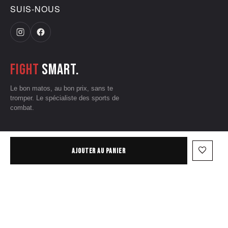
SUIS-NOUS
Fight
smart.
Le bon matos, au bon prix, sans te
tromper. Le spécialiste des sports de
combat.
CGV
•
Mentions légales
•
Données personnelles
•
Conditions d'utilisation
favorite_border
AJOUTER AU PANIER
— © 2026 Grizzliz