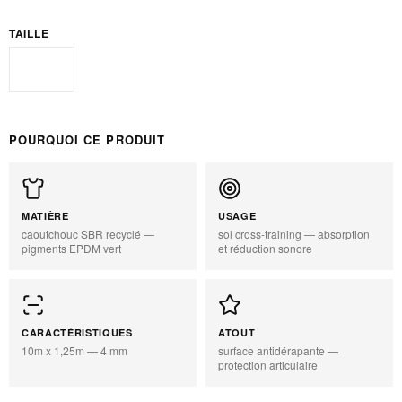
TAILLE
Standard
POURQUOI CE PRODUIT
MATIÈRE
USAGE
caoutchouc SBR recyclé —
sol cross-training — absorption
pigments EPDM vert
et réduction sonore
CARACTÉRISTIQUES
ATOUT
10m x 1,25m — 4 mm
surface antidérapante —
protection articulaire