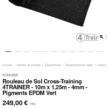
zoom_in
Accueil
Famille de produit
Équipement
Équipement de Salle
Dalles 
4TRAINER
Rouleau de Sol Cross-Training
4TRAINER - 10m x 1,25m - 4mm -
Pigments EPDM Vert
249,00 €
TTC