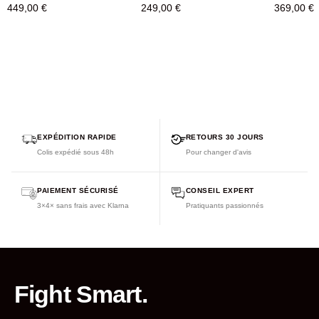
Usage professionnel :
Conçu pour résister aux
449,00 €
249,00 €
369,00 €
entraînements intensifs en salles de sport, boxes et studios
EXPÉDITION RAPIDE
RETOURS 30 JOURS
Colis expédié sous 48h
Pour changer d'avis
PAIEMENT SÉCURISÉ
CONSEIL EXPERT
3×4× sans frais avec Klarna
Pratiquants passionnés
Fight Smart.