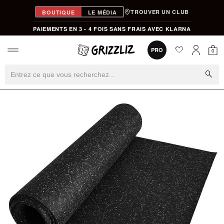
TROUVER UN CLUB
BOUTIQUE
LE MÉDIA
PAIEMENTS EN 3 - 4 FOIS SANS FRAIS AVEC KLARNA
favorite
0
PRO
0
Mon
Mon compt
search