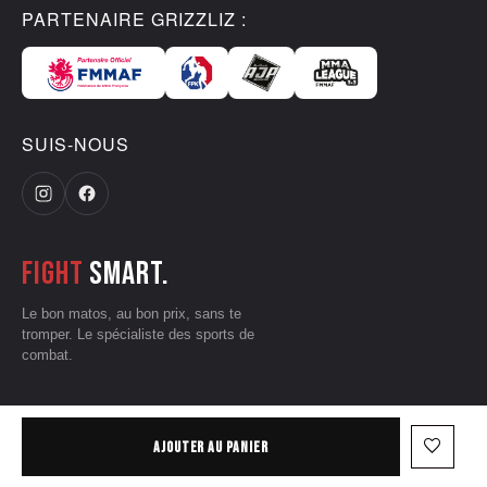
PARTENAIRE GRIZZLIZ :
SUIS-NOUS
Fight
smart.
Le bon matos, au bon prix, sans te
tromper. Le spécialiste des sports de
combat.
CGV
•
Mentions légales
•
Données personnelles
•
Conditions d'utilisation
favorite_border
AJOUTER AU PANIER
— © 2026 Grizzliz