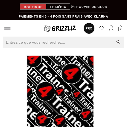
TROUVER UN CLUB
BOUTIQUE
LE MÉDIA
PAIEMENTS EN 3 - 4 FOIS SANS FRAIS AVEC KLARNA
favorite
0
PRO
0
Mon
Mon compt
search