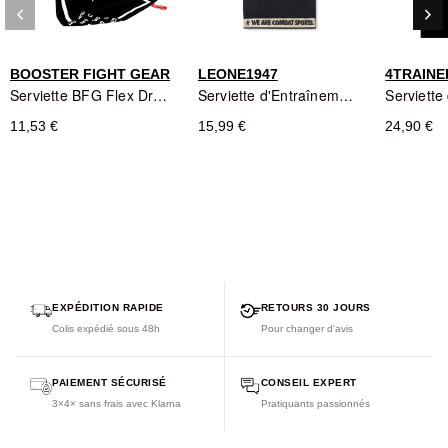
keyboard_arrow_left
keyboard_arrow_right
Précédent
Sui
BOOSTER FIGHT GEAR
LEONE1947
4TRAINE
Serviette BFG Flex Dry Noire BOOSTER FIGHT GEAR
Serviette d'Entraînement AC922 Noir Leone1947
11,53 €
15,99 €
24,90 €
EXPÉDITION RAPIDE
RETOURS 30 JOURS
Colis expédié sous 48h
Pour changer d'avis
PAIEMENT SÉCURISÉ
CONSEIL EXPERT
3×4× sans frais avec Klarna
Pratiquants passionnés