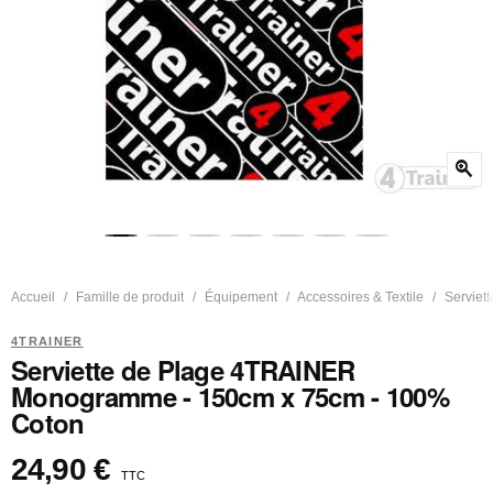
zoom_in
Accueil
Famille de produit
Équipement
Accessoires & Textile
Serviett
4TRAINER
Serviette de Plage 4TRAINER
Monogramme - 150cm x 75cm - 100%
Coton
24,90 €
TTC