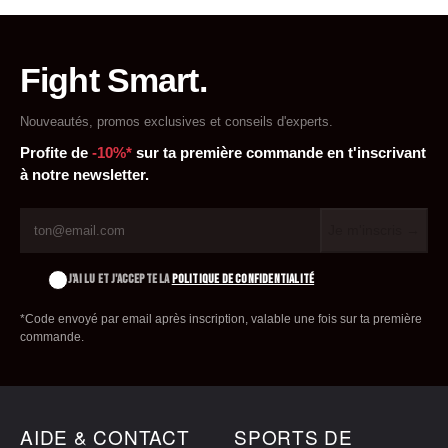
Fight Smart.
Nouveautés, promos exclusives et conseils d'experts.
Profite de
-10%*
sur ta première commande en t'inscrivant
à notre newsletter.
Je m'inscris →
J'AI LU ET J'ACCEPTE LA
POLITIQUE DE CONFIDENTIALITÉ
*Code envoyé par email après inscription, valable une fois sur ta première
commande.
AIDE & CONTACT
SPORTS DE