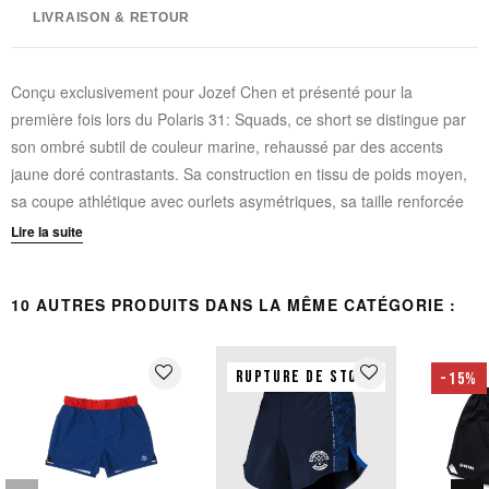
LIVRAISON & RETOUR
Conçu exclusivement pour Jozef Chen et présenté pour la
première fois lors du Polaris 31: Squads, ce short se distingue par
son ombré subtil de couleur marine, rehaussé par des accents
jaune doré contrastants. Sa construction en tissu de poids moyen,
sa coupe athlétique avec ourlets asymétriques, sa taille renforcée
et embrodée avec un cordon de serrage interne, ainsi que sa
Lire la suite
durabilité accrue en font le short idéal pour toutes les formes de
mouvement.
10 AUTRES PRODUITS DANS LA MÊME CATÉGORIE :
Construction de poids moyen avec une durabilité améliorée
Graphiques entièrement sublimés
favorite_border
favorite_border
RUPTURE DE STOCK
-15%
Taille renforcée avec cordon de serrage interne
Entrejambe en spandex renforcé
S'arrête au-dessus du genou
Correspond à la taille réelle. Jozef mesure 1,76m, pèse 84kg et