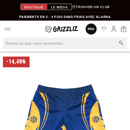
TROUVER UN CLUB
BOUTIQUE
LE MÉDIA
PAIEMENTS EN 3 - 4 FOIS SANS FRAIS AVEC KLARNA
favorite
0
PRO
0
Mon
Mon compt
search
-14,49%