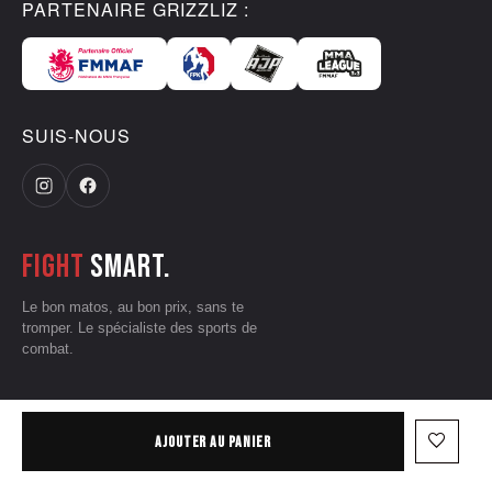
PARTENAIRE GRIZZLIZ :
SUIS-NOUS
Fight
smart.
Le bon matos, au bon prix, sans te
tromper. Le spécialiste des sports de
combat.
CGV
•
Mentions légales
•
Données personnelles
•
Conditions d'utilisation
favorite_border
AJOUTER AU PANIER
— © 2026 Grizzliz