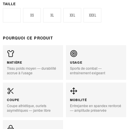
TAILLE
XXS
XS
XL
XXL
XXXL
POURQUOI CE PRODUIT
MATIÈRE
USAGE
Tissu poids moyen — durabilité
Sports de combat —
accrue à l'usage
entraînement exigeant
COUPE
MOBILITÉ
Coupe athlétique, ourlets
Entrejambe en spandex renforcé
asymétriques — jambe libre
— amplitude préservée