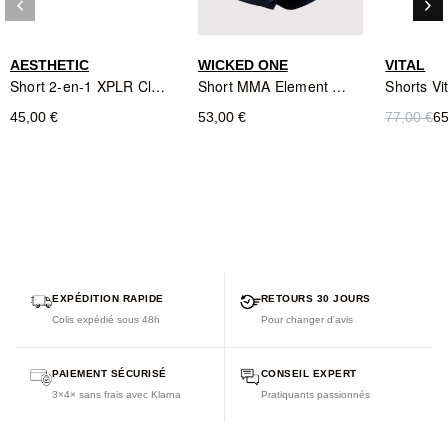
keyboard_arrow_left
keyboard_arrow_right
Précédent
Sui
porte une taille M.
AESTHETIC
WICKED ONE
VITAL
Short 2-en-1 XPLR Clutch Aesthetic (Texas)
Short MMA Element Métavers Navy - Wicked One
45,00 €
53,00 €
77,00 €
65
EXPÉDITION RAPIDE
RETOURS 30 JOURS
Colis expédié sous 48h
Pour changer d'avis
PAIEMENT SÉCURISÉ
CONSEIL EXPERT
3×4× sans frais avec Klarna
Pratiquants passionnés