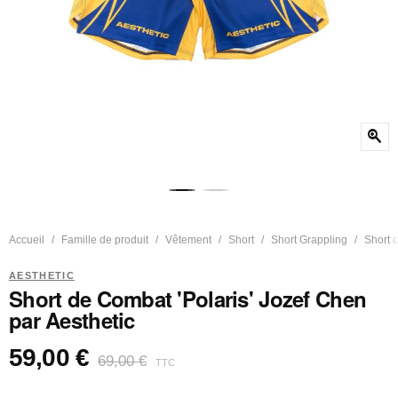
zoom_in
Accueil
Famille de produit
Vêtement
Short
Short Grappling
Short d
AESTHETIC
Short de Combat 'Polaris' Jozef Chen
par Aesthetic
59,00 €
69,00 €
TTC