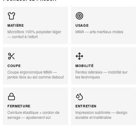
MATIÈRE
USAGE
Microfibre 100% polyester léger
MMA — arts martiaux mixtes
— confort à l'effort
COUPE
MOBILITÉ
Coupe ergonomique MMA —
Fentes latérales — mobilité sur
jambe libre au sol comme debout
les techniques
FERMETURE
ENTRETIEN
Ceinture élastique + cordon de
Impression sublimée — design
serrage — ajustement sûr
durable et inaltérable