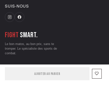
SUIS-NOUS
Fight
smart.
Le bon matos, au bon prix, sans te
tromper. Le spécialiste des sports de
combat.
CGV
•
Mentions légales
•
Données personnelles
•
Conditions d'utilisation
favorite_border
AJOUTER AU PANIER
— © 2026 Grizzliz