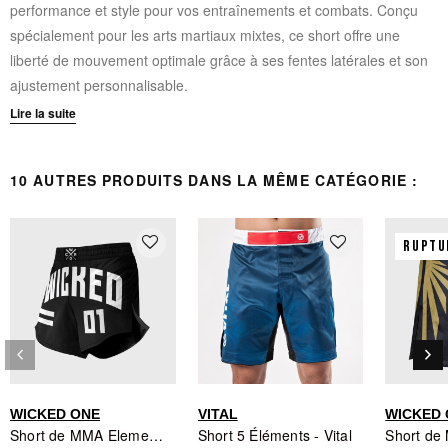
performance et style pour vos entraînements et combats. Conçu
spécialement pour les arts martiaux mixtes, ce short offre une
liberté de mouvement optimale grâce à ses fentes latérales et son
ajustement personnalisable.
Lire la suite
Tissu microfibre léger en 100% polyester pour un confort
optimal
10 AUTRES PRODUITS DANS LA MÊME CATÉGORIE :
Impression par sublimation garantissant un design durable et
inaltérable
Fentes latérales pour une mobilité maximale lors des
favorite_border
favorite_border
RUPTU
mouvements techniques
Ceinture élastique avec cordon de serrage pour un
ajustement précis et sécurisé
Coupe ergonomique adaptée à la pratique du MMA
keyboard_arrow_left
keyboard_arrow_right
Précédent
Sui
WICKED ONE
VITAL
WICKED
Short de MMA Element Rush Noir - Wicked One
Short 5 Éléments - Vital