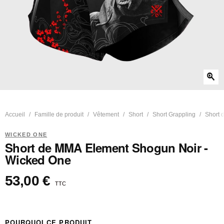
zoom_in
Accueil
Famille de produit
Vêtement
Short
Short Grappling
Short 
WICKED ONE
Short de MMA Element Shogun Noir -
Wicked One
53,00 €
TTC
POURQUOI CE PRODUIT