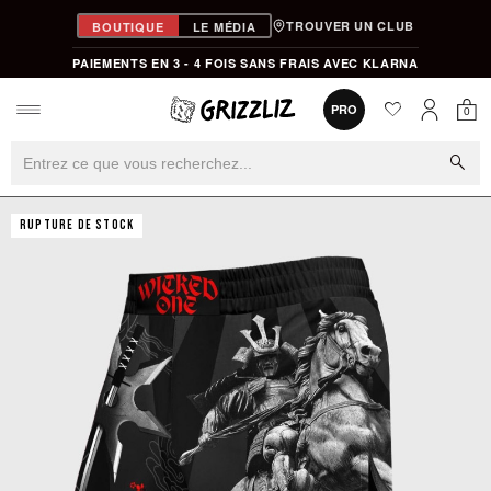
TROUVER UN CLUB
BOUTIQUE
LE MÉDIA
PAIEMENTS EN 3 - 4 FOIS SANS FRAIS AVEC KLARNA
favorite
0
PRO
0
Mon
Mon compt
search
RUPTURE DE STOCK