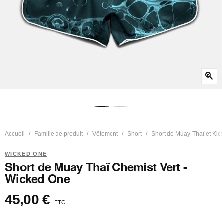
zoom_in
Accueil
Famille de produit
Vêtement
Short
Short de Muay-Thaï et Kic
WICKED ONE
Short de Muay Thaï Chemist Vert -
Wicked One
45,00 €
TTC