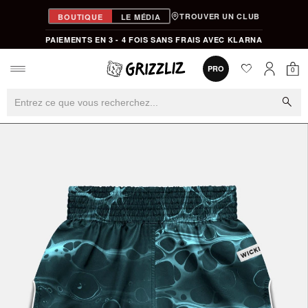
TROUVER UN CLUB
BOUTIQUE
LE MÉDIA
PAIEMENTS EN 3 - 4 FOIS SANS FRAIS AVEC KLARNA
favorite
0
PRO
0
Mon
Mon compt
search