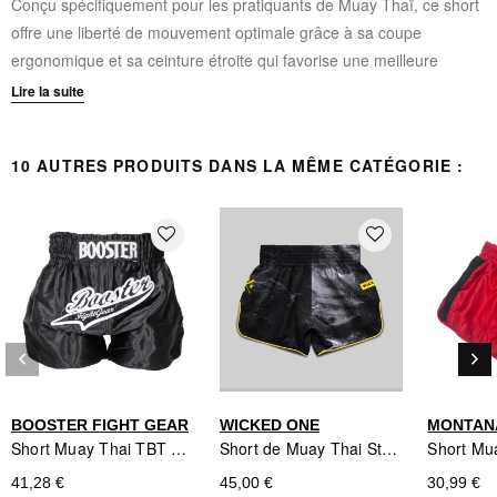
Conçu spécifiquement pour les pratiquants de Muay Thaï, ce short
offre une liberté de mouvement optimale grâce à sa coupe
ergonomique et sa ceinture étroite qui favorise une meilleure
respiration durant l'entraînement.
Lire la suite
Matière 100% polyester (nylon souple, léger et sophistiqué)
10 AUTRES PRODUITS DANS LA MÊME CATÉGORIE :
Ceinture étroite pour une respiration optimisée
Impression subliminale de qualité
Patch de finition haut de gamme
favorite_border
favorite_border
Étiquette tissée pour une durabilité accrue
keyboard_arrow_left
keyboard_arrow_right
Précédent
Sui
BOOSTER FIGHT GEAR
WICKED ONE
MONTAN
Short Muay Thai TBT Slugger Black - Booster Fight Gear
Short de Muay Thai Stuff Noir - Wicked One
41,28 €
45,00 €
30,99 €