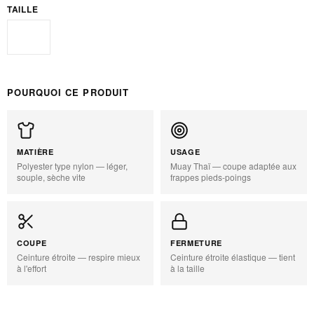
TAILLE
M
POURQUOI CE PRODUIT
MATIÈRE
USAGE
Polyester type nylon — léger,
Muay Thaï — coupe adaptée aux
souple, sèche vite
frappes pieds-poings
COUPE
FERMETURE
Ceinture étroite — respire mieux
Ceinture étroite élastique — tient
à l'effort
à la taille