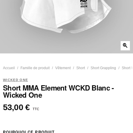
zoom_in
Accueil
Famille de produit
Vêtement
Short
Short Grappling
Short 
WICKED ONE
Short MMA Element WCKD Blanc -
Wicked One
53,00 €
TTC
POURQUOI CE PRODUIT