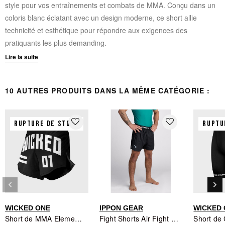
style pour vos entraînements et combats de MMA. Conçu dans un
coloris blanc éclatant avec un design moderne, ce short allie
technicité et esthétique pour répondre aux exigences des
pratiquants les plus demanding.
Lire la suite
Tissu microfibre légère 100% polyester pour une liberté de
mouvement optimale
10 AUTRES PRODUITS DANS LA MÊME CATÉGORIE :
Impression par sublimation garantissant un design durable et
inaltérable
Fentes latérales pour une amplitude de mouvement maximale
favorite_border
favorite_border
RUPTURE DE STOCK
RUPTU
Cordon de serrage et ceinture élastique pour un ajustement
personnalisé et précis
Coupe spécialement étudiée pour les sports de combat
keyboard_arrow_left
keyboard_arrow_right
Précédent
Sui
WICKED ONE
IPPON GEAR
WICKED
Short de MMA Element Rush Noir - Wicked One
Fight Shorts Air Fight - Ippongear