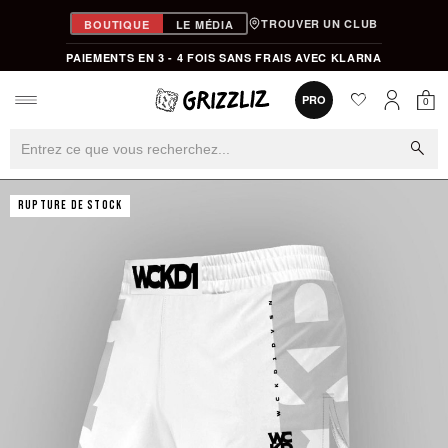
TROUVER UN CLUB
BOUTIQUE
LE MÉDIA
PAIEMENTS EN 3 - 4 FOIS SANS FRAIS AVEC KLARNA
favorite
0
PRO
0
Mon
Mon compt
search
RUPTURE DE STOCK