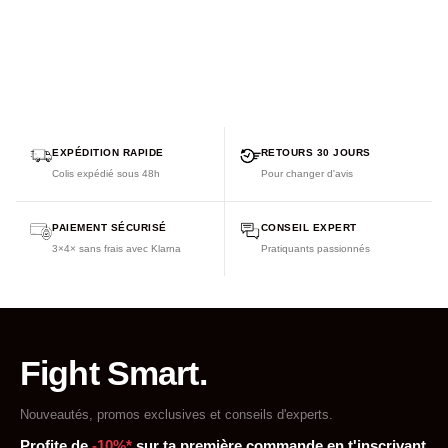
EXPÉDITION RAPIDE
RETOURS 30 JOURS
Colis expédié sous 48h
Pour changer d'avis
PAIEMENT SÉCURISÉ
CONSEIL EXPERT
3×4× sans frais avec Klarna
Pratiquants passionnés
Fight Smart.
Nouveautés, promos exclusives et conseils d'experts.
Profite de
-10%*
sur ta première commande en t'inscrivant