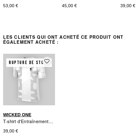
53,00 €
45,00 €
39,00 €
LES CLIENTS QUI ONT ACHETÉ CE PRODUIT ONT
ÉGALEMENT ACHETÉ :
favorite_border
RUPTURE DE STOCK
WICKED ONE
T-shirt d'Entraînement WCKD Blanc Wicked One
39,00 €