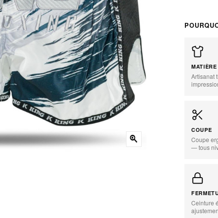
POURQUO
MATIÈRE
Artisanat
impressio
COUPE
zoom_in
Coupe er
— tous ni
FERMET
Ceinture 
ajustemen