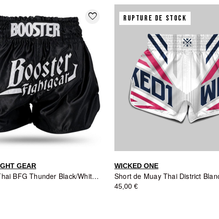
favorite_border
RUPTURE DE STOCK
IGHT GEAR
WICKED ONE
Short Muay Thai BFG Thunder Black/White - Booster Fight Gear
45,00 €