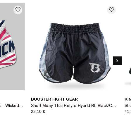
favorite_border
favorite_border
keyboard_arrow_right
Suivant
BOOSTER FIGHT GEAR
KI
Short de Muay Thai District Blanc - Wicked One
Short Muay Thai Retyro Hybrid BL Black/Camo Grey - Booster Fight Gear
23,10 €
41,