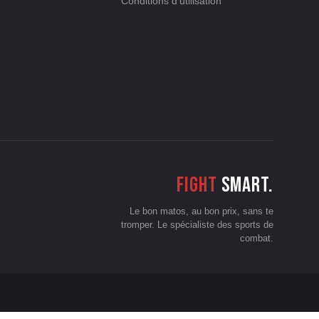
Conditions d'utilisation
Fight
smart.
Le bon matos, au bon prix, sans te
tromper. Le spécialiste des sports de
combat.