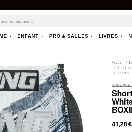
ME
ENFANT
PRO & SALLES
LIVRES
N
Accueil
F
Short de
Short Mu
KING PRO
Shor
White
BOX
41,28 €