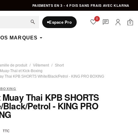
PAIEMENTS EN 3 - 4 FOIS SANS FRAIS AVEC KLARNA
0
favorite
chat
search
Espace Pro
0
Mon 
Mon compte
OS MARQUES
amille de produit
Vêtement
Short
 Muay-Thaï et Kick-Boxing
ay Thai KPB SHORTS White/Black/Petrol - KING PRO BOXING
 BOXING
t Muay Thai KPB SHORTS
/Black/Petrol - KING PRO
ING
TTC