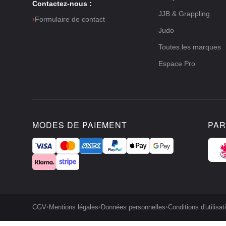
Contactez-nous :
JJB & Grappling
›
Formulaire de contact
Judo
Toutes les marques
Espace Pro
MODES DE PAIEMENT
PAR
CGV
•
Mentions légales
•
Données personnelles
•
Conditions d'utilisat