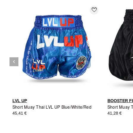
favorite_border
keyboard_arrow_left
Précédent
LVL UP
BOOSTER F
Short Muay Thai LVL UP Blue/White/Red
45,41 €
41,28 €