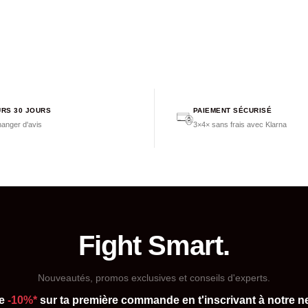
RS 30 JOURS
PAIEMENT SÉCURISÉ
anger d'avis
3×4× sans frais avec Klarna
Fight Smart.
Nouveautés, promos exclusives et conseils d'experts.
de
-10%*
sur ta première commande en t'inscrivant à notre ne