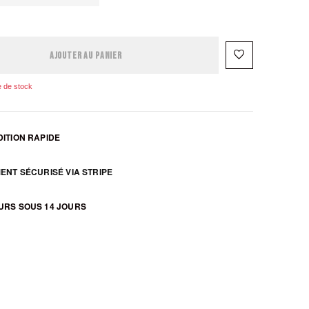
favorite_border
AJOUTER AU PANIER
 de stock
ITION RAPIDE
ENT SÉCURISÉ VIA STRIPE
URS SOUS 14 JOURS