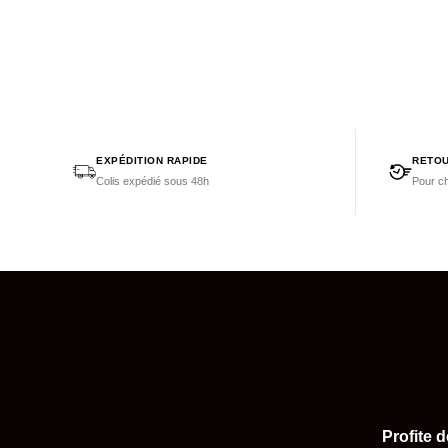
EXPÉDITION RAPIDE
RETOU
Colis expédié sous 48h
Pour ch
Profite 