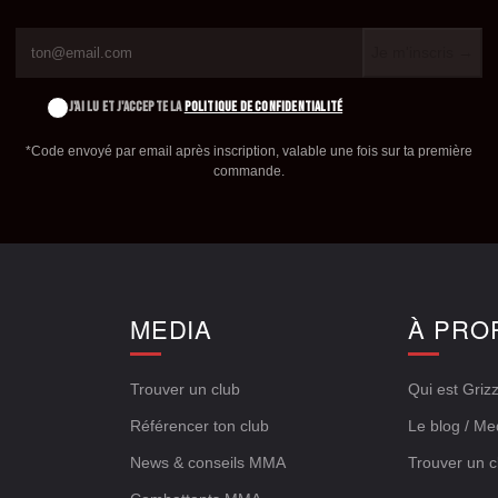
Je m'inscris →
J'AI LU ET J'ACCEPTE LA
POLITIQUE DE CONFIDENTIALITÉ
*Code envoyé par email après inscription, valable une fois sur ta première
commande.
E
MEDIA
À PRO
Trouver un club
Qui est Grizz
Référencer ton club
Le blog / Me
News & conseils MMA
Trouver un c