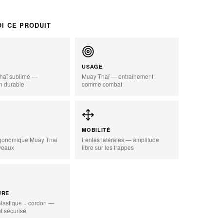
I CE PRODUIT
USAGE
 thaï sublimé —
Muay Thaï — entraînement
n durable
comme combat
MOBILITÉ
zoom_in
gonomique Muay Thaï
Fentes latérales — amplitude
veaux
libre sur les frappes
URE
élastique + cordon —
t sécurisé