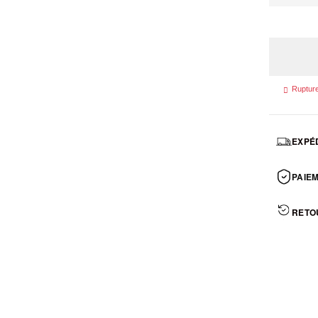

Rupture
EXPÉD
PAIEM
RETO