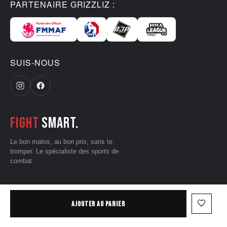
PARTENAIRE GRIZZLIZ :
SUIS-NOUS
Fight
smart.
Le bon matos, au bon prix, sans te
tromper. Le spécialiste des sports de
combat.
CGV
•
Mentions légales
•
Données personnelles
•
Conditions d'utilisation
favorite_border
AJOUTER AU PANIER
— © 2026 Grizzliz