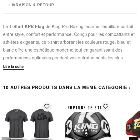
LIVRAISON & RETOUR
Le
T-Shirt KPB Flag
de King Pro Boxing incarne l'équilibre parfait
entre style, confort et performance. Conçu pour les combattants et
athlètes exigeants, ce t-shirt arborant les couleurs rouge, bleu et
blanc offre une esthétique moderne tout en garantissant des
performances optimales pendant vos entraînements les plus
intenses.
Lire la suite
Tissu Dry-Fit Premium
- évacue efficacement la transpiration
10 AUTRES PRODUITS DANS LA MÊME CATÉGORIE :
pour vous maintenir au sec
Design sublimé
- motif drapeau aux couleurs vibrantes
résistant à la décoloration
favorite_border
favorite_border
RUPTURE DE STOCK
Léger et respirant
- parfait pour l'entraînement, le sparring
ou le port décontracté
Coupe ergonomique
- permet une liberté de mouvement
totale