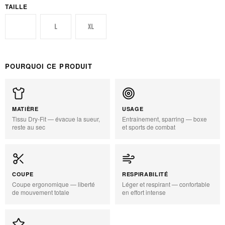
TAILLE
M
L
XL
POURQUOI CE PRODUIT
MATIÈRE
USAGE
Tissu Dry-Fit — évacue la sueur,
Entraînement, sparring — boxe
reste au sec
et sports de combat
COUPE
RESPIRABILITÉ
Coupe ergonomique — liberté
Léger et respirant — confortable
de mouvement totale
en effort intense