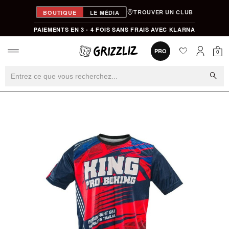
TROUVER UN CLUB
BOUTIQUE
LE MÉDIA
PAIEMENTS EN 3 - 4 FOIS SANS FRAIS AVEC KLARNA
favorite
0
PRO
0
Mon
Mon compt
search