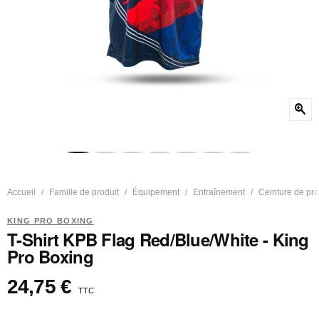
zoom_in
Accueil
Famille de produit
Équipement
Entraînement
Ceinture de pr
KING PRO BOXING
T-Shirt KPB Flag Red/Blue/White - King
Pro Boxing
24,75 €
TTC