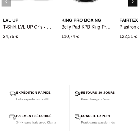
keyboard_arrow_left
keyboard_arrow_right
Lavable en machine
- conserve sa forme et ses couleurs
Précédent
Sui
après lavage
LVL UP
KING PRO BOXING
FAIRTEX
T-Shirt LVL UP Gris - Coupe Athlétique
Belly Pad KPB King Pro Boxing - Blanc/Noir
24,75 €
110,74 €
122,31 €
EXPÉDITION RAPIDE
RETOURS 30 JOURS
Colis expédié sous 48h
Pour changer d'avis
PAIEMENT SÉCURISÉ
CONSEIL EXPERT
3×4× sans frais avec Klarna
Pratiquants passionnés