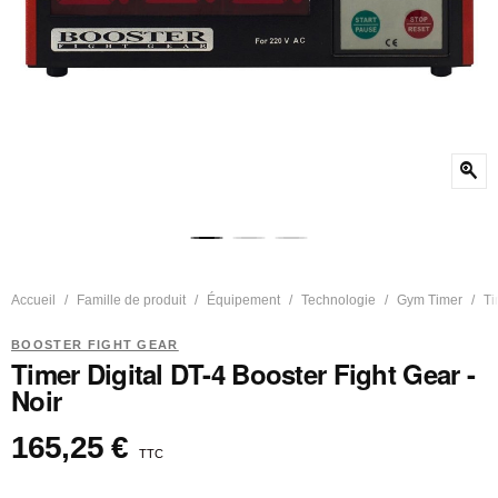
zoom_in
Accueil
Famille de produit
Équipement
Technologie
Gym Timer
Ti
BOOSTER FIGHT GEAR
Timer Digital DT-4 Booster Fight Gear -
Noir
165,25 €
TTC