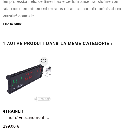
les professionnels, ce timer haute performance transforme vos
séances d'entraînement en vous offrant un contrôle précis et une
visibilité optimale.
Lire la suite
CARACTÉRISTIQUES TECHNIQUES :
Écran digital 3 pouces pour une visibilité maximale
1 AUTRE PRODUIT DANS LA MÊME CATÉGORIE :
Boîtier en métal résistant pour une durabilité professionnelle
Réglage personnalisable des rounds, intervalles et périodes
favorite_border
de repos
Contrôle du volume ajustable selon l'environnement
Manuel d'utilisation complet inclus
Dimensions compactes : 25,5 cm x 14 cm x 18,5 cm
Interface intuitive pour une utilisation simplifiée
4TRAINER
Timer d'Entraînement 4TRAINER XL - Grand Affichage LED
299,00 €