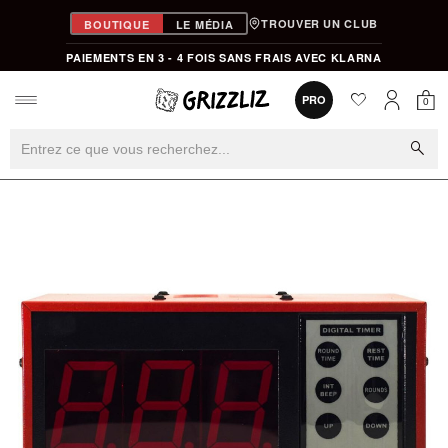
TROUVER UN CLUB
BOUTIQUE
LE MÉDIA
PAIEMENTS EN 3 - 4 FOIS SANS FRAIS AVEC KLARNA
favorite
0
PRO
0
Mon
Mon compt
search