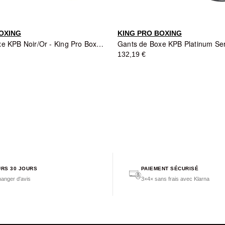
OXING
KING PRO BOXING
Gants de Boxe KPB Noir/Or - King Pro Boxing
132,19 €
RS 30 JOURS
PAIEMENT SÉCURISÉ
anger d'avis
3×4× sans frais avec Klarna