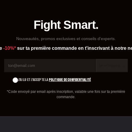
Fight Smart.
Nouveautés, promos exclusives et conseils d'experts.
de
-10%*
sur ta première commande en t'inscrivant à notre ne
Je m'inscris →
J'AI LU ET J'ACCEPTE LA
POLITIQUE DE CONFIDENTIALITÉ
*Code envoyé par email après inscription, valable une fois sur ta première
commande.