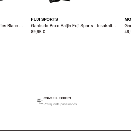
FUJI SPORTS
MO
Gants de Boxe KPB Platinum Series Blanc et Noir - KING PRO BOXING
Gants de Boxe Raijin Fuji Sports - Inspiration Thunder God
89,95 €
49,
CONSEIL EXPERT
Pratiquants passionnés