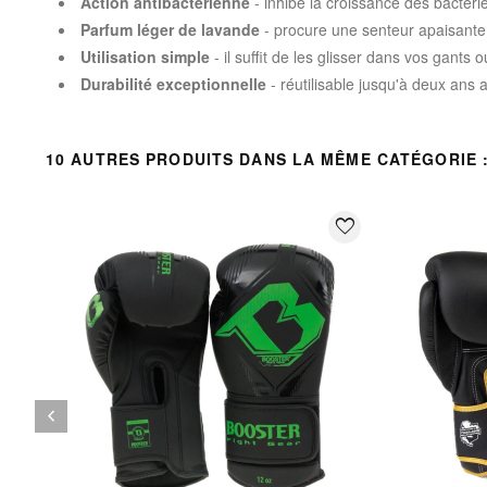
Action antibactérienne
- inhibe la croissance des bactér
Parfum léger de lavande
- procure une senteur apaisante 
Utilisation simple
- il suffit de les glisser dans vos gant
Durabilité exceptionnelle
- réutilisable jusqu'à deux ans 
10 AUTRES PRODUITS DANS LA MÊME CATÉGORIE 
favorite_border
keyboard_arrow_left
Précédent