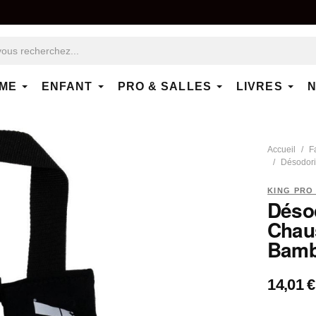
ME
ENFANT
PRO & SALLES
LIVRES
N
Accueil
F
Désodori
KING PRO
Désod
Chau
Bamb
14,01 €