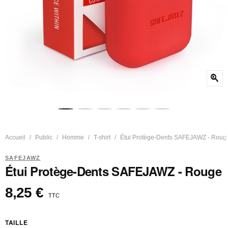
zoom_in
Accueil
Public
Homme
T-shirt
Étui Protège-Dents SAFEJAWZ - Roug
SAFEJAWZ
Étui Protège-Dents SAFEJAWZ - Rouge
8,25 €
TTC
TAILLE