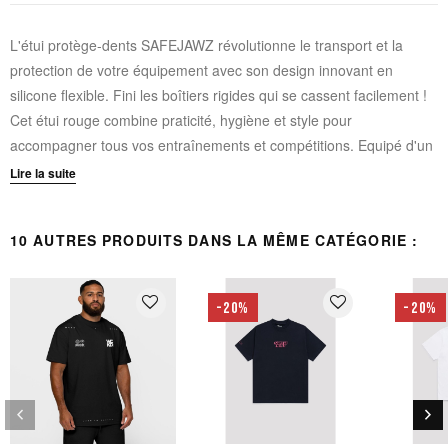
L'étui protège-dents SAFEJAWZ révolutionne le transport et la
protection de votre équipement avec son design innovant en
silicone flexible. Fini les boîtiers rigides qui se cassent facilement !
Cet étui rouge combine praticité, hygiène et style pour
accompagner tous vos entraînements et compétitions. Equipé d'un
mousqueton noir mat élégant, il se fixe facilement à votre sac de
Lire la suite
sport pour un accès rapide à votre protège-dents.
10 AUTRES PRODUITS DANS LA MÊME CATÉGORIE :
Matériau en silicone durable :
Premier étui flexible de sa
catégorie, résistant et pratiquement indestructible
Mousqueton intégré :
Fixation facile sur votre équipement
favorite_border
favorite_border
-20%
-20%
sportif grâce au mousqueton noir mat stylé
Design respirant :
Conception aérée unique permettant à
votre protège-dents de "respirer" et de rester frais
Hygiène optimale :
Surface non poreuse résistante aux
keyboard_arrow_left
keyboard_arrow_right
bactéries, facile à nettoyer et à sécher
Précédent
Sui
Message inspirant :
Gravure "Confidence Within" rappelant