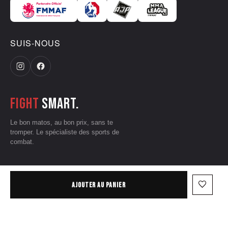
SUIS-NOUS
Fight
smart.
Le bon matos, au bon prix, sans te
tromper. Le spécialiste des sports de
combat.
CGV
•
Mentions légales
•
Données personnelles
•
Conditions d'utilisation
favorite_border
AJOUTER AU PANIER
— © 2026 Grizzliz