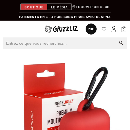
TROUVER UN CLUB
BOUTIQUE
LE MÉDIA
PAIEMENTS EN 3 - 4 FOIS SANS FRAIS AVEC KLARNA
favorite
0
PRO
0
Mon
Mon compt
search