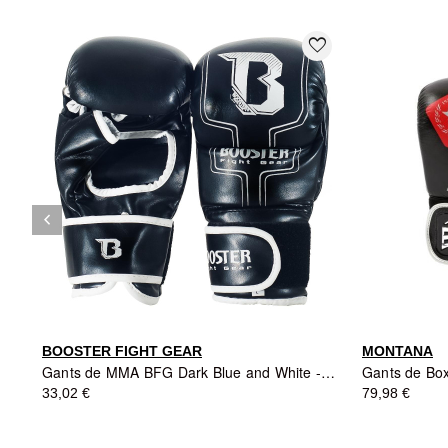
favorite_border
keyboard_arrow_left
Précédent
BOOSTER FIGHT GEAR
MONTANA
Gants de MMA BFG Dark Blue and White - BOOSTER FIGHT GEAR
33,02 €
79,98 €