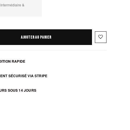
 Intermédiaire &
favorite_border
AJOUTER AU PANIER
ITION RAPIDE
ENT SÉCURISÉ VIA STRIPE
URS SOUS 14 JOURS