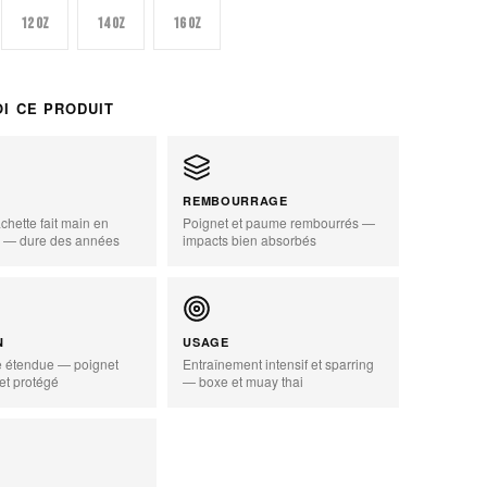
12 oz
14 oz
16 oz
I CE PRODUIT
REMBOURRAGE
chette fait main en
Poignet et paume rembourrés —
e — dure des années
impacts bien absorbés
zoom_in
N
USAGE
 étendue — poignet
Entraînement intensif et sparring
 et protégé
— boxe et muay thai