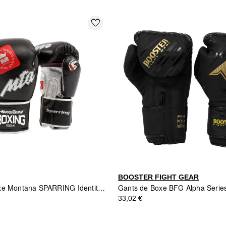
favorite_border
BOOSTER FIGHT GEAR
Gants de Boxe Montana SPARRING Identity - Noir
33,02 €