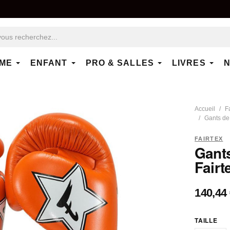
ME
ENFANT
PRO & SALLES
LIVRES
N
Accueil
F
Gants de 
FAIRTEX
Gant
Fairt
140,44
TAILLE