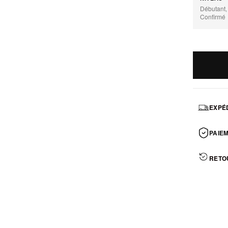
Débutant,
Confirmé
EXPÉD
PAIEM
RETO