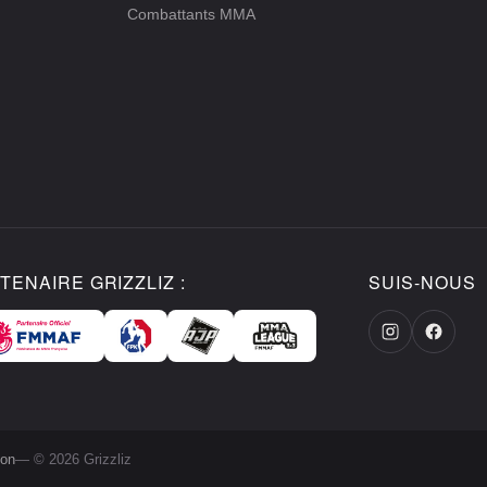
Combattants MMA
TENAIRE GRIZZLIZ :
SUIS-NOUS
ion
— © 2026 Grizzliz