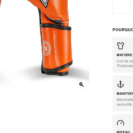
10 oz
POURQUO
MATIÈRE
Cuir de va
Thaïland
zoom_in
MAINTIE
Manchette
verrouillé
NIVEAU