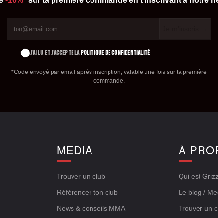
de
-10%*
sur ta première commande en t'inscrivant à notre ne
Je m'inscris →
J'AI LU ET J'ACCEPTE LA
POLITIQUE DE CONFIDENTIALITÉ
*Code envoyé par email après inscription, valable une fois sur ta première
commande.
E
MEDIA
À PRO
Trouver un club
Qui est Grizz
Référencer ton club
Le blog / Me
News & conseils MMA
Trouver un c