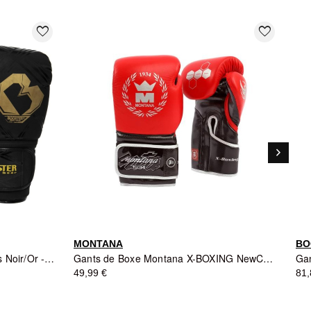
favorite_border
favorite_border
keyboard_arrow_right
Suivant
MONTANA
BO
Gants de Boxe BFG Alpha Series Noir/Or - BOOSTER FIGHT GEAR
Gants de Boxe Montana X-BOXING NewCode Red - Rouge
49,99 €
81,