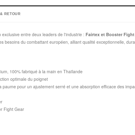
 & RETOUR
n exclusive entre deux leaders de l'industrie :
Fairtex et Booster Fight
es besoins du combattant européen, alliant qualité exceptionnelle, dura
ium, 100% fabriqué à la main en Thaïlande
tion optimale du poignet
 paume pour un ajustement serré et une absorption efficace des impa
er
er Fight Gear
: