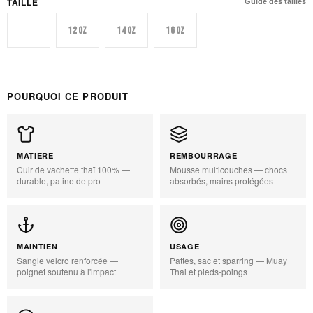
TAILLE
Guide des tailles
10 oz
12 oz
14 oz
16 oz
POURQUOI CE PRODUIT
MATIÈRE
REMBOURRAGE
Cuir de vachette thaï 100% —
Mousse multicouches — chocs
durable, patine de pro
absorbés, mains protégées
MAINTIEN
USAGE
Sangle velcro renforcée —
Pattes, sac et sparring — Muay
poignet soutenu à l'impact
Thai et pieds-poings