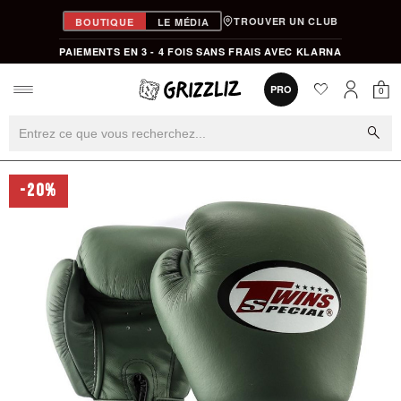
TROUVER UN CLUB
BOUTIQUE
LE MÉDIA
PAIEMENTS EN 3 - 4 FOIS SANS FRAIS AVEC KLARNA
favorite
0
PRO
0
Mon
Mon compt
search
-20%