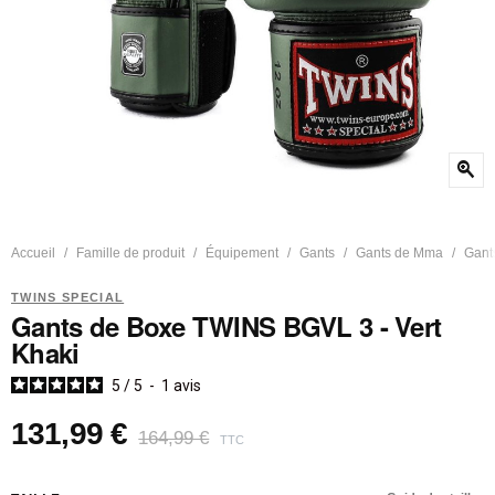
zoom_in
Accueil
Famille de produit
Équipement
Gants
Gants de Mma
Gants
TWINS SPECIAL
Gants de Boxe TWINS BGVL 3 - Vert
Khaki
5
/
5
-
1
avis
131,99 €
164,99 €
TTC