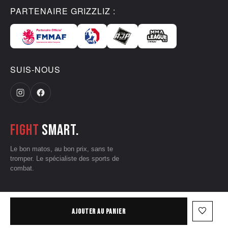
PARTENAIRE GRIZZLIZ :
SUIS-NOUS
Fight
smart.
Le bon matos, au bon prix, sans te
tromper. Le spécialiste des sports de
combat.
CGV
•
Mentions légales
•
Données personnelles
•
Conditions d'utilisation
favorite_border
AJOUTER AU PANIER
— © 2026 Grizzliz