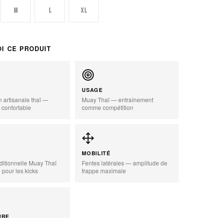
M
L
XL
I CE PRODUIT
USAGE
n artisanale thaï —
Muay Thaï — entraînement
 confortable
comme compétition
zoom_in
MOBILITÉ
ditionnelle Muay Thaï
Fentes latérales — amplitude de
pour les kicks
frappe maximale
URE