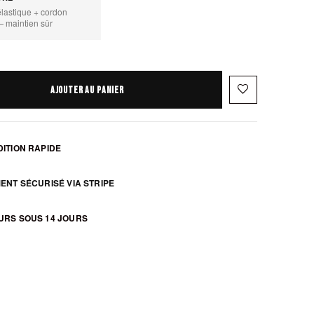
élastique + cordon
— maintien sûr
favorite_border
AJOUTER AU PANIER
ITION RAPIDE
ENT SÉCURISÉ VIA STRIPE
URS SOUS 14 JOURS