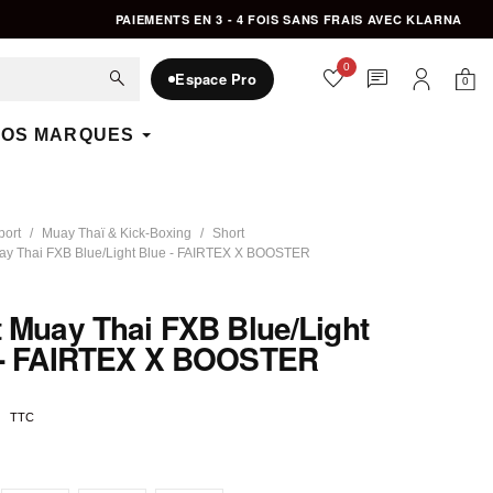
PAIEMENTS EN 3 - 4 FOIS SANS FRAIS AVEC KLARNA
0
favorite
chat
search
Espace Pro
0
Mon 
Mon compte
OS MARQUES
port
Muay Thaï & Kick-Boxing
Short
ay Thai FXB Blue/Light Blue - FAIRTEX X BOOSTER
 Muay Thai FXB Blue/Light
 - FAIRTEX X BOOSTER
TTC