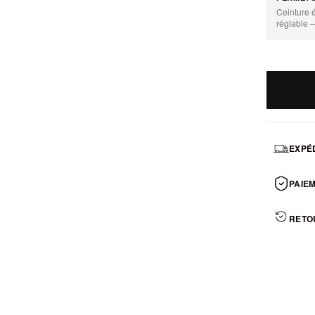
Ceinture 
réglable 
EXPÉD
PAIEM
RETO