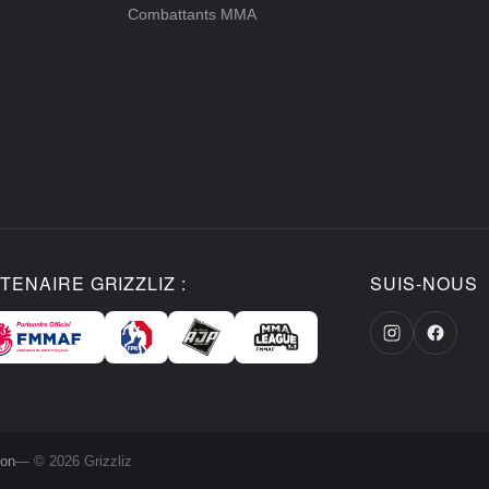
Combattants MMA
TENAIRE GRIZZLIZ :
SUIS-NOUS
ion
— © 2026 Grizzliz