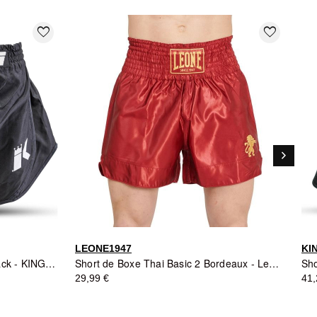
favorite_border
favorite_border
keyboard_arrow_right
Suivant
LEONE1947
KI
Short Muay Thai KPB Classic Black - KING PRO BOXING
Short de Boxe Thai Basic 2 Bordeaux - Leone1947
29,99 €
41,