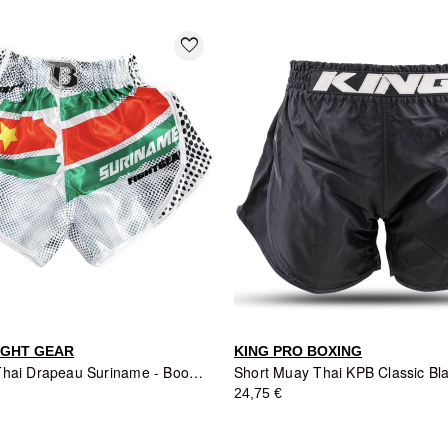
favorite_border
IGHT GEAR
KING PRO BOXING
Short Muay Thai Drapeau Suriname - Booster Fight Gear
24,75 €