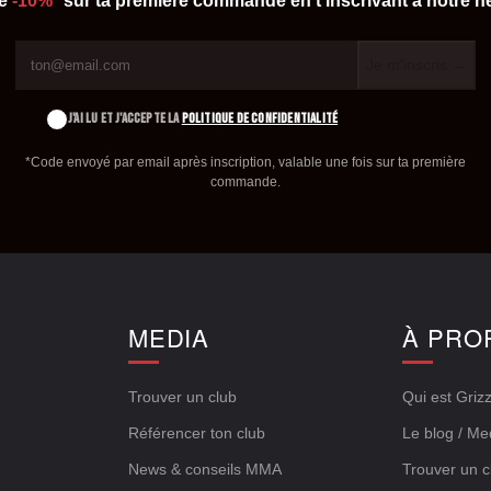
de
-10%*
sur ta première commande en t'inscrivant à notre ne
Je m'inscris →
J'AI LU ET J'ACCEPTE LA
POLITIQUE DE CONFIDENTIALITÉ
*Code envoyé par email après inscription, valable une fois sur ta première
commande.
E
MEDIA
À PRO
Trouver un club
Qui est Grizz
Référencer ton club
Le blog / Me
News & conseils MMA
Trouver un c