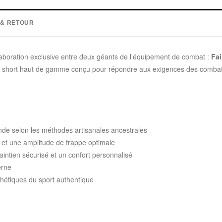
 & RETOUR
ollaboration exclusive entre deux géants de l'équipement de combat :
Fai
e un short haut de gamme conçu pour répondre aux exigences des combatt
nde selon les méthodes artisanales ancestrales
 et une amplitude de frappe optimale
intien sécurisé et un confort personnalisé
erne
hétiques du sport authentique
: