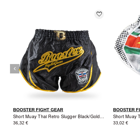
favorite_border
keyboard_arrow_left
Précédent
BOOSTER FIGHT GEAR
BOOSTER F
Short Muay Thai Retro Slugger Black/Gold - Booster Fight Gear
36,32 €
33,02 €