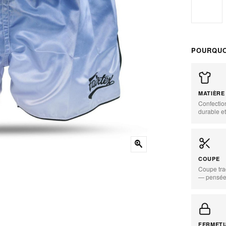
S
POURQUO
MATIÈRE
Confectio
durable et
zoom_in
COUPE
Coupe tra
— pensée 
FERMET