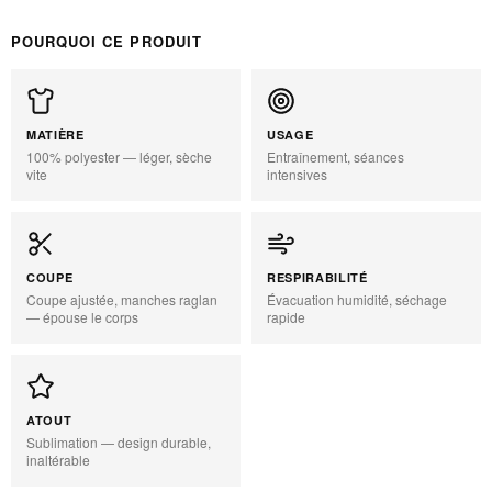
POURQUOI CE PRODUIT
MATIÈRE
USAGE
100% polyester — léger, sèche
Entraînement, séances
vite
intensives
COUPE
RESPIRABILITÉ
Coupe ajustée, manches raglan
Évacuation humidité, séchage
— épouse le corps
rapide
ATOUT
Sublimation — design durable,
inaltérable