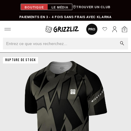
TROUVER UN CLUB
BOUTIQUE
LE MÉDIA
PAIEMENTS EN 3 - 4 FOIS SANS FRAIS AVEC KLARNA
favorite
0
PRO
0
Mon
Mon compt
search
RUPTURE DE STOCK