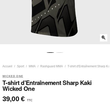
zoom_in
Accueil
Sport
MMA
Rashguard MMA
T-shirt d'Entraînement Sharp K
WICKED ONE
T-shirt d'Entraînement Sharp Kaki
Wicked One
39,00 €
TTC