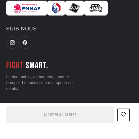
SUIS-NOUS
Fight
smart.
Le bon matos, au bon prix, sans te
tromper. Le spécialiste des sports de
combat.
CGV
•
Mentions légales
•
Données personnelles
•
Conditions d'utilisation
favorite_border
AJOUTER AU PANIER
— © 2026 Grizzliz