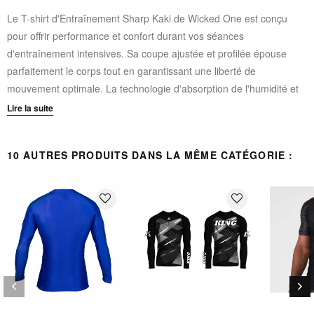
Le T-shirt d'Entraînement Sharp Kaki de Wicked One est conçu
pour offrir performance et confort durant vos séances
d'entraînement intensives. Sa coupe ajustée et profilée épouse
parfaitement le corps tout en garantissant une liberté de
mouvement optimale. La technologie d'absorption de l'humidité et
séchage rapide maintient votre peau au sec même lors des efforts
Lire la suite
les plus soutenus.
10 AUTRES PRODUITS DANS LA MÊME CATÉGORIE :
Manches raglan pour une liberté de mouvement maximale
Coupe ajustée et profilée
Maille sportive légère offrant confort et résistance
favorite_border
favorite_border
Absorption de l'humidité et séchage rapide
Impression par sublimation pour un design durable et
inaltérable
Composition : 100% polyester
keyboard_arrow_left
keyboard_arrow_right
Précédent
Sui