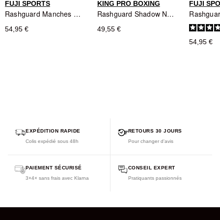
FUJI SPORTS
KING PRO BOXING
FUJI SP
Rashguard Manches Longues Baseline Ranked Fuji Sports Bleu
Rashguard Shadow Noir/Gris/Blanc - King Pro Boxing
54,95 €
49,55 €
54,95 €
EXPÉDITION RAPIDE
RETOURS 30 JOURS
Colis expédié sous 48h
Pour changer d'avis
PAIEMENT SÉCURISÉ
CONSEIL EXPERT
3×4× sans frais avec Klarna
Pratiquants passionnés