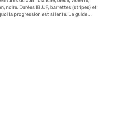
eintures du JJB : blanche, bleue, violette,
n, noire. Durées IBJJF, barrettes (stripes) et
uoi la progression est si lente. Le guide
let.