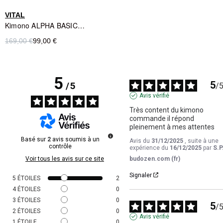
VITAL
Kimono ALPHA BASIC White - Vital
169,00 €
99,00 €
5
5
/
5
/
Avis vérifié
Très content du kimono 
commande il répond 
pleinement à mes attentes
Basé sur
2
avis soumis à un
Avis du
31/12/2025
, suite à une
contrôle
expérience du
16/12/2025
par
S.P
Voir tous les avis sur ce site
budozen.com (fr)
Signaler
5
ÉTOILES
2
4
ÉTOILES
0
3
ÉTOILES
0
5
/
2
ÉTOILES
0
Avis vérifié
1
ÉTOILE
0