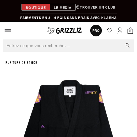
TROUVER UN CLUB
BOUTIQUE
LE MÉDIA
PAIEMENTS EN 3 - 4 FOIS SANS FRAIS AVEC KLARNA
favorite
0
PRO
0
Mon
Mon compt
search
RUPTURE DE STOCK