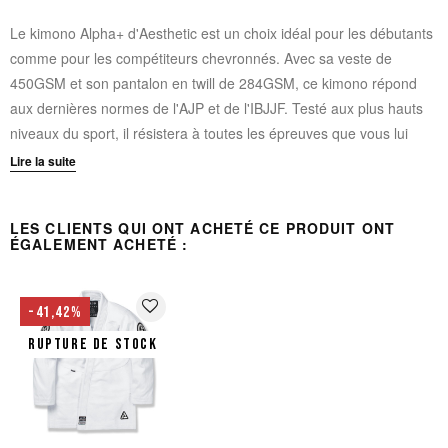
Le kimono Alpha+ d'Aesthetic est un choix idéal pour les débutants
comme pour les compétiteurs chevronnés. Avec sa veste de
450GSM et son pantalon en twill de 284GSM, ce kimono répond
aux dernières normes de l'AJP et de l'IBJJF. Testé aux plus hauts
niveaux du sport, il résistera à toutes les épreuves que vous lui
ferez subir.
Lire la suite
Veste de 450GSM
LES CLIENTS QUI ONT ACHETÉ CE PRODUIT ONT
Pantalon en twill de 284GSM
ÉGALEMENT ACHETÉ :
Respecte les normes de l'AJP et de l'IBJJF
Ne comprend pas de ceinture
favorite_border
-41,42%
RUPTURE DE STOCK