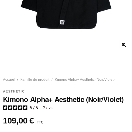
zoom_in
Accueil
Famille de produit
Kimono Alpha+ Aesthetic (Noir/Violet)
AESTHETIC
Kimono Alpha+ Aesthetic (Noir/Violet)
5
/
5
-
2
avis
109,00 €
TTC