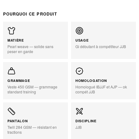
POURQUOI CE PRODUIT
MATIÈRE
USAGE
Pearl weave — solide sans
Gi débutant à compétiteur JJB
peser en garde
GRAMMAGE
HOMOLOGATION
Veste 450 GSM — grammage
Homologué IBJJF et AJP — ok
standard training
compét JJB
PANTALON
DISCIPLINE
Twill 284 GSM — résistant en
JJB
tractions