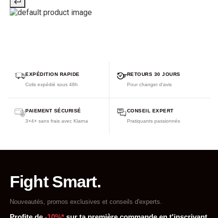
EXPÉDITION RAPIDE
RETOURS 30 JOURS
Colis expédié sous 48h
Pour changer d'avis
PAIEMENT SÉCURISÉ
CONSEIL EXPERT
3×4× sans frais avec Klarna
Pratiquants passionnés
Fight Smart.
Nouveautés, promos exclusives et conseils d'experts.
Profite de
-10%*
sur ta première commande en t'inscrivant