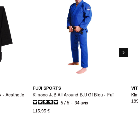
keyboard_arrow_right
Suivant
FUJI SPORTS
VI
 - Aesthetic
Kimono JJB All Around BJJ Gi Bleu - Fuji
Kim
189
5
/
5
-
34
avis
115,95 €