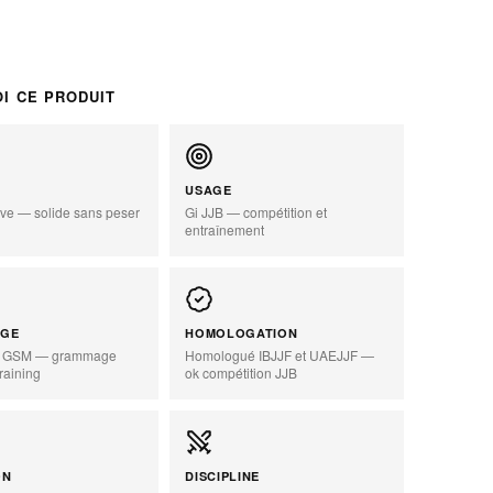
I CE PRODUIT
USAGE
ve — solide sans peser
Gi JJB — compétition et
entraînement
zoom_in
GE
HOMOLOGATION
0 GSM — grammage
Homologué IBJJF et UAEJJF —
raining
ok compétition JJB
ON
DISCIPLINE