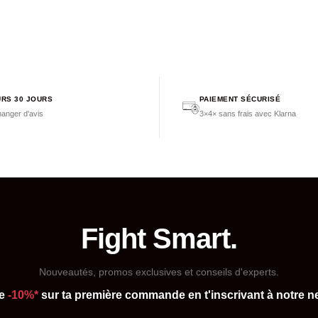
RS 30 JOURS
PAIEMENT SÉCURISÉ
anger d'avis
3×4× sans frais avec Klarna
Fight Smart.
Nouveautés, promos exclusives et conseils d'experts.
de
-10%*
sur ta première commande en t'inscrivant à notre ne