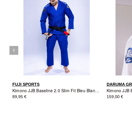
keyboard_arrow_left
Précédent
FUJI SPORTS
DARUMA GR
Kimono JJB Baseline 2.0 Slim Fit Bleu Blanc - Fuji Sports
89,95 €
159,00 €