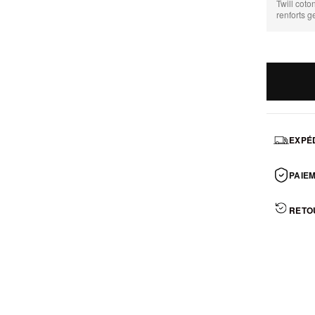
Twill coto
renforts g
EXPÉD
PAIEM
RETO