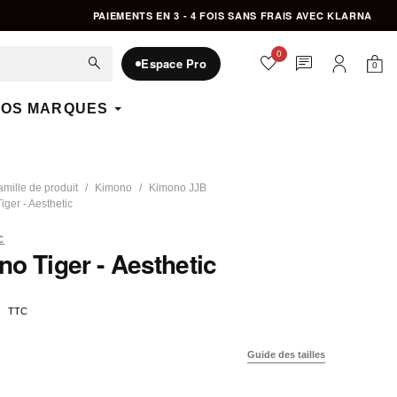
PAIEMENTS EN 3 - 4 FOIS SANS FRAIS AVEC KLARNA
0
favorite
chat
search
Espace Pro
0
Mon 
Mon compte
OS MARQUES
amille de produit
Kimono
Kimono JJB
ger - Aesthetic
C
o Tiger - Aesthetic
TTC
Guide des tailles