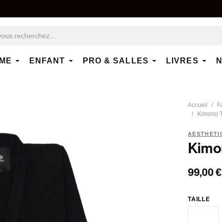
ME
ENFANT
PRO & SALLES
LIVRES
N
Accueil
F
Kimono Ti
AESTHETI
Kimon
99,00 €
TAILLE
A2H