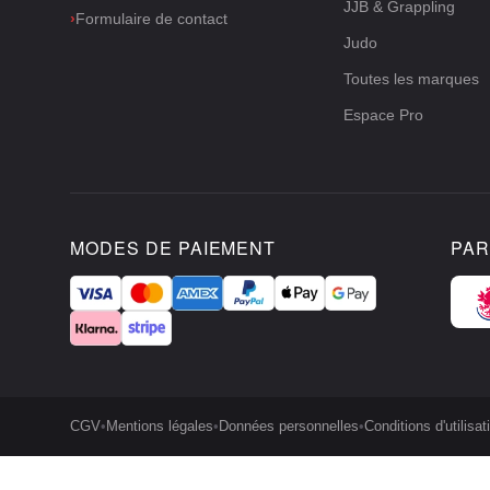
JJB & Grappling
›
Formulaire de contact
Judo
Toutes les marques
Espace Pro
MODES DE PAIEMENT
PAR
CGV
•
Mentions légales
•
Données personnelles
•
Conditions d'utilisat