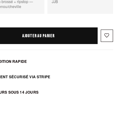
n brossé + ripstop —
JJB
enou/cheville
favorite_border
AJOUTER AU PANIER
ITION RAPIDE
ENT SÉCURISÉ VIA STRIPE
URS SOUS 14 JOURS