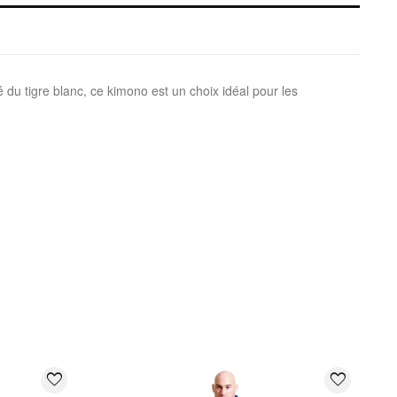
 du tigre blanc, ce kimono est un choix idéal pour les
favorite_border
favorite_border