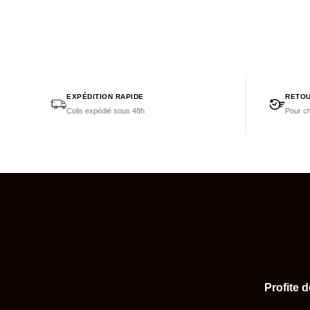
EXPÉDITION RAPIDE
RETOU
Colis expédié sous 48h
Pour ch
Profite 