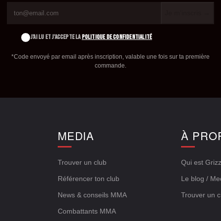
Je m'inscris →
J'AI LU ET J'ACCEPTE LA
POLITIQUE DE CONFIDENTIALITÉ
*Code envoyé par email après inscription, valable une fois sur ta première
commande.
E
MEDIA
À PRO
Trouver un club
Qui est Grizz
Référencer ton club
Le blog / Me
News & conseils MMA
Trouver un c
Combattants MMA