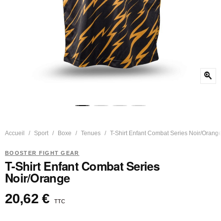
zoom_in
Accueil
Sport
Boxe
Tenues
T-Shirt Enfant Combat Series Noir/Orang
BOOSTER FIGHT GEAR
T-Shirt Enfant Combat Series
Noir/Orange
20,62 €
TTC