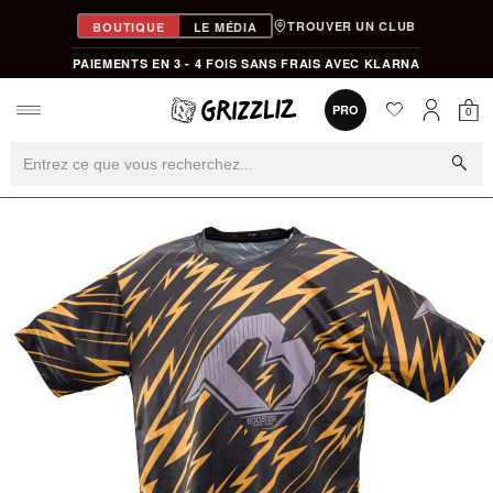
TROUVER UN CLUB
BOUTIQUE
LE MÉDIA
PAIEMENTS EN 3 - 4 FOIS SANS FRAIS AVEC KLARNA
favorite
0
PRO
0
Mon
Mon compt
search