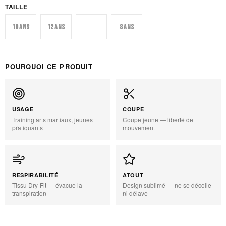
TAILLE
10 ans
12 ans
4 ans
8 ans
POURQUOI CE PRODUIT
USAGE
COUPE
Training arts martiaux, jeunes
Coupe jeune — liberté de
pratiquants
mouvement
RESPIRABILITÉ
ATOUT
Tissu Dry-Fit — évacue la
Design sublimé — ne se décolle
transpiration
ni délave