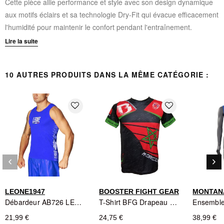
Cette pièce allie performance et style avec son design dynamique
aux motifs éclairs et sa technologie Dry-Fit qui évacue efficacement
l'humidité pour maintenir le confort pendant l'entraînement.
Lire la suite
Coupe spécifique jeunes
- permet une liberté de
mouvement totale sans restriction
10 AUTRES PRODUITS DANS LA MÊME CATÉGORIE :
Tissu Dry-Fit léger
- évacue l'humidité et maintient la
fraîcheur
Design sublimé intégral
- motifs éclairs vibrants qui ne se
favorite_border
favorite_border
décollent pas et ne se décolorent pas
Matière douce et respirante
- idéale pour l'entraînement
intensif ou le port décontracté
Construction durable
- résiste à l'usage quotidien des arts
keyboard_arrow_left
keyboard_arrow_right
martiaux
Précédent
Sui
Logo Booster iconique
- marque de qualité reconnue dans
le combat
LEONE1947
BOOSTER FIGHT GEAR
MONTAN
Débardeur AB726 LEONE1947 - Bleu
T-Shirt BFG Drapeau Maroc - Booster Fight Gear
21,99 €
24,75 €
38,99 €